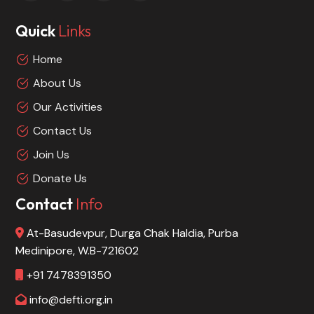
Quick
Links
Home
About Us
Our Activities
Contact Us
Join Us
Donate Us
Contact
Info
At-Basudevpur, Durga Chak Haldia, Purba
Medinipore, W.B-721602
+91 7478391350
info@defti.org.in