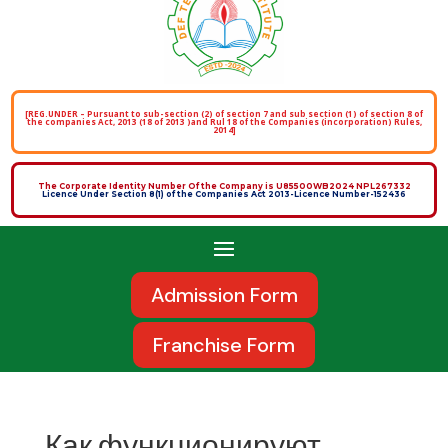
[REG.UNDER – Pursuant to sub-section (2) of section 7 and sub section (1) of section 8 of
the companies Act, 2013 (18 of 2013 )and Rul 18 of the Companies (incorporation) Rules,
2014]
The Corporate Identity Number Of the Company is U85500WB2024 NPL267332
Licence Under Section 8(1) of the Companies Act 2013-Licence Number-152436
Admission Form
Franchise Form
Как функционируют