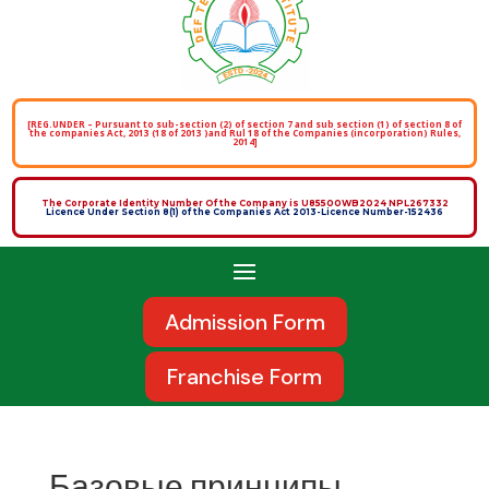
[REG.UNDER – Pursuant to sub-section (2) of section 7 and sub section (1) of section 8 of
the companies Act, 2013 (18 of 2013 )and Rul 18 of the Companies (incorporation) Rules,
2014]
The Corporate Identity Number Of the Company is U85500WB2024 NPL267332
Licence Under Section 8(1) of the Companies Act 2013-Licence Number-152436
Admission Form
Franchise Form
Базовые принципы