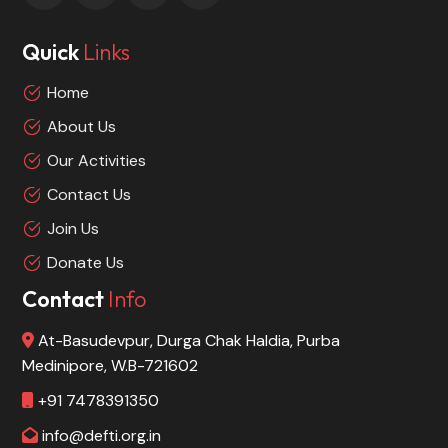
Quick
Links
Home
About Us
Our Activities
Contact Us
Join Us
Donate Us
Contact
Info
At-Basudevpur, Durga Chak Haldia, Purba
Medinipore, W.B-721602
+91 7478391350
info@defti.org.in