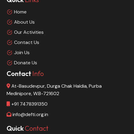
Home
About Us
Our Activities
Contact Us
Join Us
Donate Us
Contact
Info
At-Basudevpur, Durga Chak Haldia, Purba
Medinipore, W.B-721602
+91 7478391350
info@defti.org.in
Quick
Contact