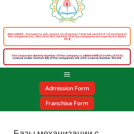
[REG.UNDER – Pursuant to sub-section (2) of section 7 and sub section (1) of section 8 of
the companies Act, 2013 (18 of 2013 )and Rul 18 of the Companies (incorporation) Rules,
2014]
The Corporate Identity Number Of the Company is U85500WB2024 NPL267332
Licence Under Section 8(1) of the Companies Act 2013-Licence Number-152436
Admission Form
Franchise Form
Базы механизации с