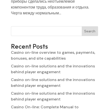
приборы сделались неотъемлемой
компонентом труда, образования и отдыха.
Черта между нормальным...
Search
Recent Posts
Casino on-line overview to games, payments,
bonuses, and site capabilities
Casino on-line solutions and the innovations
behind player engagement
Casino on-line solutions and the innovations
behind player engagement
Casino on-line solutions and the innovations
behind player engagement
Casino On-line: Complete Manual to