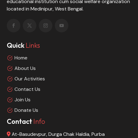
educational institution cum social welfare organization
located in Medinipur, West Bengal.
Quick
Links
Home
About Us
Our Activities
Contact Us
Join Us
Donate Us
Contact
Info
At-Basudevpur, Durga Chak Haldia, Purba