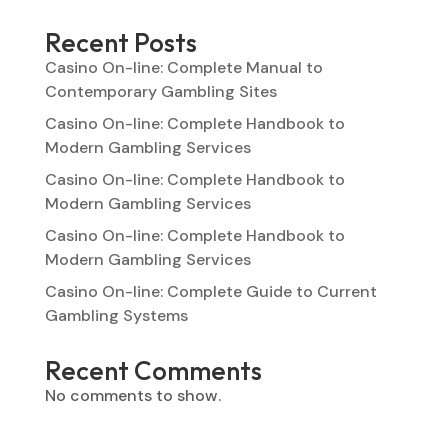
Recent Posts
Casino On-line: Complete Manual to
Contemporary Gambling Sites
Casino On-line: Complete Handbook to
Modern Gambling Services
Casino On-line: Complete Handbook to
Modern Gambling Services
Casino On-line: Complete Handbook to
Modern Gambling Services
Casino On-line: Complete Guide to Current
Gambling Systems
Recent Comments
No comments to show.