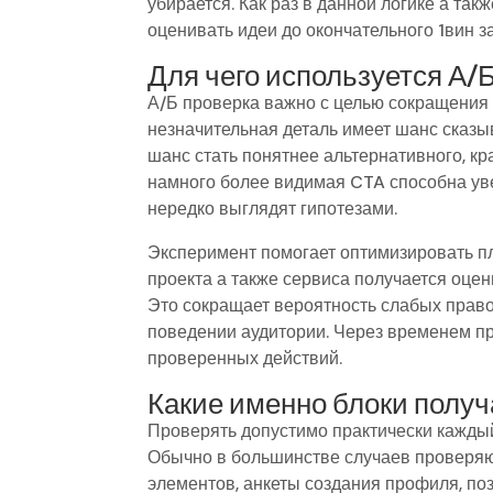
убирается. Как раз в данной логике а так
оценивать идеи до окончательного 1вин з
Для чего используется А/
А/Б проверка важно с целью сокращения
незначительная деталь имеет шанс сказы
шанс стать понятнее альтернативного, к
намного более видимая CTA способна уве
нередко выглядят гипотезами.
Эксперимент помогает оптимизировать пл
проекта а также сервиса получается оцен
Это сокращает вероятность слабых право
поведении аудитории. Через временем про
проверенных действий.
Какие именно блоки получ
Проверять допустимо практически каждый
Обычно в большинстве случаев проверяют
элементов, анкеты создания профиля, по