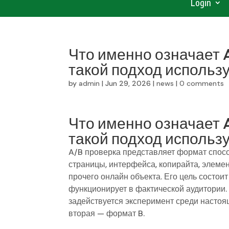
Login
Что именно означает A
такой подход использ
by
admin
|
Jun 29, 2026
|
news
|
0 comments
Что именно означает A
такой подход использ
A/B проверка представляет формат спос
страницы, интерфейса, копирайта, элеме
прочего онлайн объекта. Его цель состоит
функционирует в фактической аудитории.
задействуется эксперимент среди настоящ
вторая — формат B.