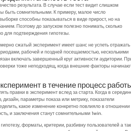
чество результата. В случае если тест видит слишком
ы быть сомнительными. К примеру, малое число
выборке способны показываться в виде прирост, но на
нием. Поэтому до запуском полезно понимать, сколько
мо для подтверждения гипотезы.
змерно сжатый эксперимент имеет шанс не успеть отражать
риодами, рабочей и поздней посещаемостью, несколькими
бязан включать завершенный круг активности аудитории. Пр
роверки тоже неподходящ, когда внешние факторы начинаю
ксперимент в течение процесс работ
ять правки в эксперимент вслед за старта. Когда в середин
 дизайн, параметры показа или метрику, показатели
ределить, какое изменение конкретно повлияло в отношении
ость, и заключения станут сомнительными 1win.
гипотезу, форматы, критерии, разбивку пользователей а та