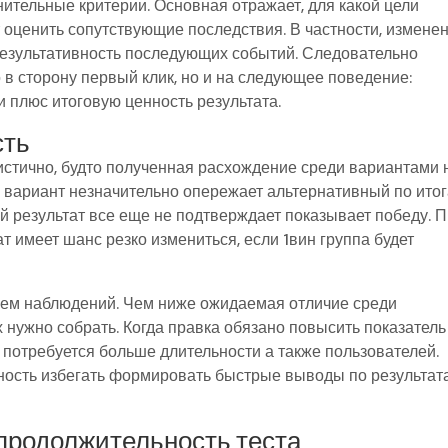
ительные критерии. Основная отражает, для какой цели
 оценить сопутствующие последствия. В частности, измене
результативность последующих событий. Следовательно
 в сторону первый клик, но и на следующее поведение:
и плюс итоговую ценность результата.
сть
листично, будто полученная расхождение среди вариантами 
й вариант незначительно опережает альтернативный по ито
ой результат все еще не подтверждает показывает победу. 
 имеет шанс резко измениться, если 1вин группа будет
ем наблюдений. Чем ниже ожидаемая отличие среди
нужно собрать. Когда правка обязано повысить показатель
 потребуется больше длительности а также пользователей.
ность избегать формировать быстрые выводы по результат
продолжительность теста