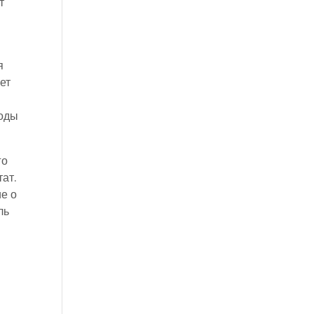
т
я
ет
воды
го
ат.
е о
ль