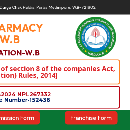
Durga Chak Haldia, Purba Medinipore, W.B-721602
PHARMACY
,W.B
ATION-W.B
 of section 8 of the companies Act,
tion) Rules, 2014]
WB2024 NPL267332
nce Number-152436
mission Form
Franchise Form