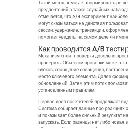
Такой метод помогает формировать решен
предпочтений а также случайных наблюде
отмечается, что A/B эксперимент наиболе
могут сказываться на действия пользоват
сессии, удержание, транзакции, оформле
помогает увидеть, на самом деле ли имен
Как проводится A/B тести
Механизм сплит проверки довольно прост
проверить. Объектом проверки может оказ
блоков, сообщение сообщения, построени
место ключевого элемента. Далее формир
обновленный. Затем этим поток пользова
установленным правилам.
Первая доля посетителей продолжает вид
Система собирает данные про реакциях о
B показывает более сильный результат н
запускать. Если разницы нет либо новая