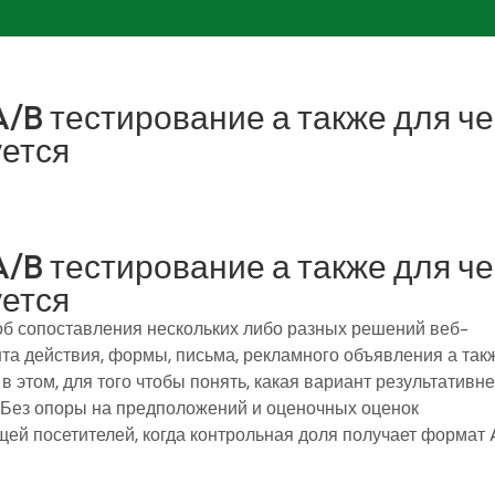
/B тестирование а также для че
уется
/B тестирование а также для че
уется
об сопоставления нескольких либо разных решений веб-
нта действия, формы, письма, рекламного объявления а так
 в этом, для того чтобы понять, какая вариант результативн
 Без опоры на предположений и оценочных оценок
ей посетителей, когда контрольная доля получает формат A