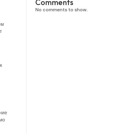
Comments
No comments to show.
ем
т
к
ение
имо