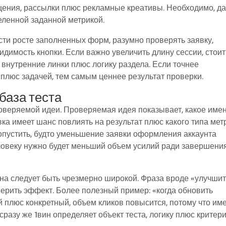
щения, рассылки плюс рекламные креативы. Необходимо, д
еленной заданной метрикой.
сти росте заполненных форм, разумно проверять заявку,
идимость кнопки. Если важно увеличить длину сессии, стоит
 внутренние линки плюс логику раздела. Если точнее
плюс задачей, тем самым ценнее результат проверки.
база теста
роверяемой идеи. Проверяемая идея показывает, какое име
вка имеет шанс повлиять на результат плюс какого типа мет
допустить, будто уменьшение заявки оформления аккаунта
человеку нужно будет меньший объем усилий ради завершени
на следует быть чрезмерно широкой. Фраза вроде «улучши
мерить эффект. Более полезный пример: «когда обновить
 плюс конкретный, объем кликов повысится, потому что им
сразу же 1вин определяет объект теста, логику плюс критери