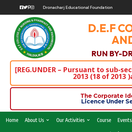
Dronacharj Educational Foundation
D.E.F C
AND
RUN BY-D
[REG.UNDER – Pursuant to sub-secti
2013 (18 of 2013 
The Corporate I
Licence Under Se
Home
About Us
Our Activities
Course
Events