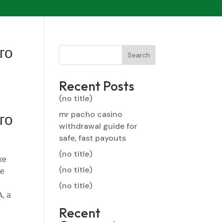
го
Search
Recent Posts
(no title)
mr pacho casino
го
withdrawal guide for
safe, fast payouts
(no title)
же
(no title)
ее
(no title)
, а
Recent