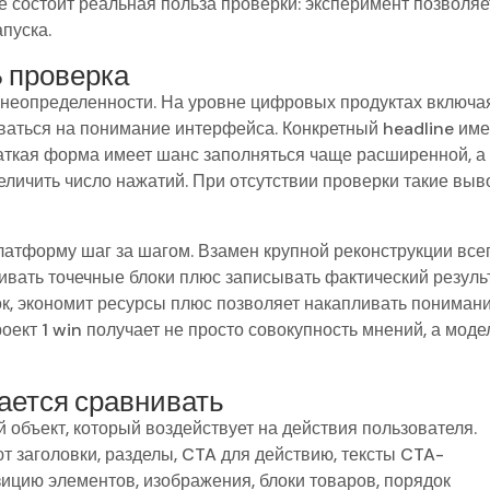
же состоит реальная польза проверки: эксперимент позволяе
апуска.
Б проверка
 неопределенности. На уровне цифровых продуктах включа
ваться на понимание интерфейса. Конкретный headline име
раткая форма имеет шанс заполняться чаще расширенной, а
личить число нажатий. При отсутствии проверки такие вы
атформу шаг за шагом. Взамен крупной реконструкции все
ивать точечные блоки плюс записывать фактический результ
к, экономит ресурсы плюс позволяет накапливать понимани
ект 1 win получает не просто совокупность мнений, а моде
ается сравнивать
 объект, который воздействует на действия пользователя.
 заголовки, разделы, CTA для действию, тексты CTA-
зицию элементов, изображения, блоки товаров, порядок