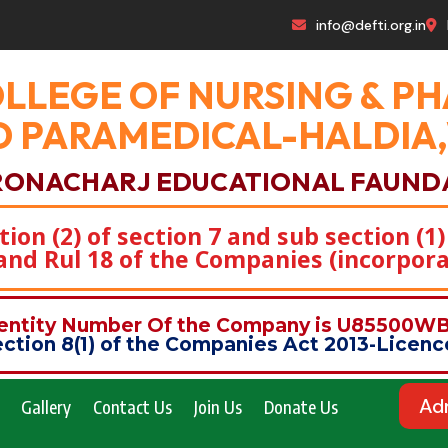
info@defti.org.in
OLLEGE OF NURSING & 
 PARAMEDICAL-HALDIA
RONACHARJ EDUCATIONAL FAUND
on (2) of section 7 and sub section (1)
)and Rul 18 of the Companies (incorpora
dentity Number Of the Company is U85500
ction 8(1) of the Companies Act 2013-Lice
Ad
Gallery
Contact Us
Join Us
Donate Us