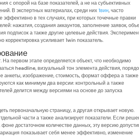
ия с опорой на базе показателей, а не на субъективных
ний. В экспертных материалах, среди них
1вин
, часто
е эффективно в тех случаях, при которых точечные правки
елей: нажатия, создания аккаунтов, заполнение заявок, объ
ния подписок а также другие целевые действия. Эксперимен
но корректировка усиливает 1win показатель.
рование
. На первом этапе определяется объект, что необходимо
аться headline, визуальный тон элемента действия, порядо
е анкеты, изображение, стоимость, формат оффера а также
уются как минимум два версии: контрольный а также
телей делится между версиями на основе до запуска
еть первоначальную страницу, а другая открывает новую.
тдельной части а также анализирует показатели. Если реш
а фоне достаточном количестве данных, эту версию допуст
 вариация показывает себя менее эффективно, изменение