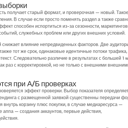
 выборки
сть получает старый формат, и проверочная — новый. Тако
ения. В случае если просто поменять раздел а также сравн
эффект способен испортиться из-за сезонности, маркетинго
 событий, служебных проблем или других внешних условий.
 снижает влияние непредвиденных факторов. Две аудитор
 также тот же срок, одинаковые идентичные потоки трафика,
екст. Следовательно различие в результатах с большей 1 
ак раз с корректировкой, но не только с внешними внешним
тся при А/Б проверках
 проверяется эффект проверки. Выбор показателя определяе
 лендинга с размещенной заявкой существенны передачи фо
я внутрь корзину плюс покупки, в случае медиаресурса —
ае аппа — создания аккаунтов, первые действия,
ействия.