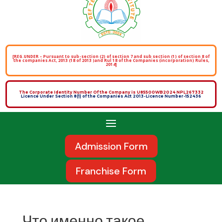
[REG.UNDER – Pursuant to sub-section (2) of section 7 and sub section (1) of section 8 of
the companies Act, 2013 (18 of 2013 )and Rul 18 of the Companies (incorporation) Rules,
2014]
The Corporate Identity Number Of the Company is U85500WB2024 NPL267332
Licence Under Section 8(1) of the Companies Act 2013-Licence Number-152436
Admission Form
Franchise Form
Что именно такое