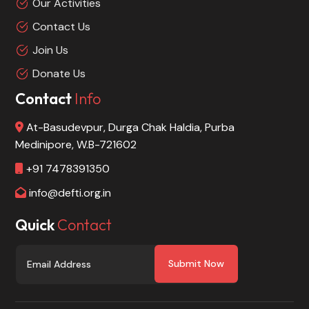
Our Activities
Contact Us
Join Us
Donate Us
Contact
Info
At-Basudevpur, Durga Chak Haldia, Purba
Medinipore, W.B-721602
+91 7478391350
info@defti.org.in
Quick
Contact
Submit Now