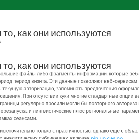
и то, как они используются
s
и то, как они используются
большие файлы либо фрагменты информации, которые веб
период период визита. Эти данные позволяют веб-сервисам
ь текущую авторизацию, запоминать предпочтения оформл
ещения. При отсутствии куки многие стандартные опции в
страницы регулярно просили могли бы повторного авториза
перезапуска, и лингвистические плюс региональные параме
амках сеансами.
исключительно только с практичностью, однако еще с обла
х аналитических публикациях, включая
pin up casino
,