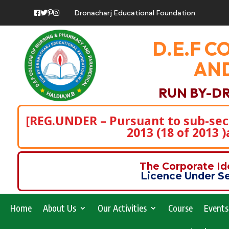
Dronacharj Educational Foundation
D.E.F C
AND
RUN BY-D
[REG.UNDER – Pursuant to sub-secti
2013 (18 of 2013 
The Corporate I
Licence Under Se
Home
About Us
Our Activities
Course
Events