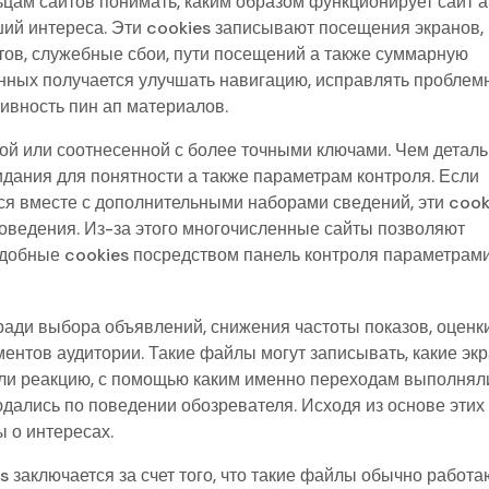
цам сайтов понимать, каким образом функционирует сайт а
ий интереса. Эти cookies записывают посещения экранов,
атов, служебные сбои, пути посещений а также суммарную
данных получается улучшать навигацию, исправлять пробле
ивность пин ап материалов.
ой или соотнесенной с более точными ключами. Чем детал
дания для понятности а также параметрам контроля. Если
я вместе с дополнительными наборами сведений, эти cook
оведения. Из-за этого многочисленные сайты позволяют
одобные cookies посредством панель контроля параметрами
ди выбора объявлений, снижения частоты показов, оценк
ментов аудитории. Такие файлы могут записывать, какие эк
вали реакцию, с помощью каким именно переходам выполнял
ались по поведении обозревателя. Исходя из основе этих
 о интересах.
 заключается за счет того, что такие файлы обычно работа