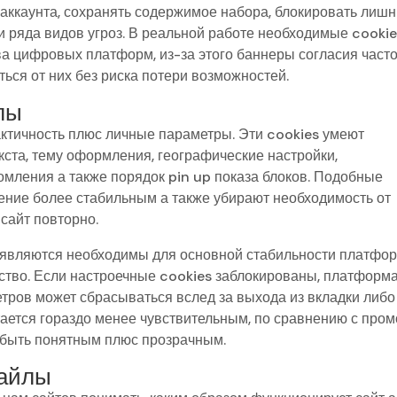
 аккаунта, сохранять содержимое набора, блокировать лиш
и ряда видов угроз. В реальной работе необходимые cooki
а цифровых платформ, из-за этого баннеры согласия часто
ься от них без риска потери возможностей.
лы
ктичность плюс личные параметры. Эти cookies умеют
кста, тему оформления, географические настройки,
мления а также порядок pin up показа блоков. Подобные
ние более стабильным а также убирают необходимость от
сайт повторно.
являются необходимы для основной стабильности платфо
ство. Если настроечные cookies заблокированы, платформ
етров может сбрасываться вслед за выхода из вкладки либо
тается гораздо менее чувствительным, по сравнению с пром
 быть понятным плюс прозрачным.
файлы