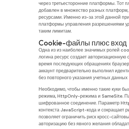
через третьесторонние платформы. Тот 
добавлен в множество разных платформ, 
ресурсами. Именно из-за этой данной п
платформы управления разрешениями уде
таким лимитам.
Cookie-файлы плюс вход
Одна из из наиболее значимых ролей coo
логина ресурс создает авторизационную 
время последующих обращениях браузер о
аккаунт предварительно выполнил идент
без повторного указания учетных данных 
Необходимо, чтобы именно такие куки б
режима, HttpOnly-режима и SameSite. П
шифрованное соединение. Параметр Htt
контекста JavaScript-кода и сокращает 
позволяет ограничить риск кросс-сайтов
авторизацию без явного желания обладат