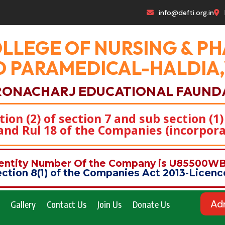
info@defti.org.in
OLLEGE OF NURSING & 
 PARAMEDICAL-HALDIA
RONACHARJ EDUCATIONAL FAUND
on (2) of section 7 and sub section (1)
)and Rul 18 of the Companies (incorpora
dentity Number Of the Company is U85500
ction 8(1) of the Companies Act 2013-Lice
Ad
Gallery
Contact Us
Join Us
Donate Us