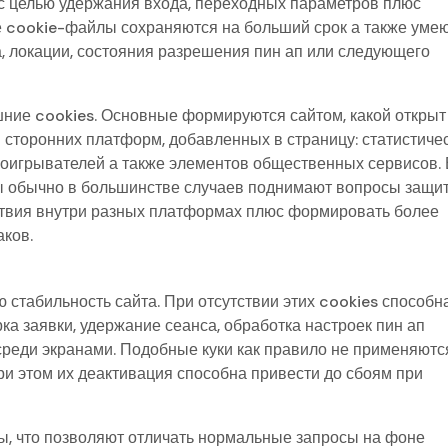
с целью удержания входа, переходных параметров плюс
е cookie-файлы сохраняются на больший срок а также уме
, локации, состояния разрешения пин ап или следующего
ние cookies. Основные формируются сайтом, какой открыт
 сторонних платформ, добавленных в страницу: статистиче
роигрывателей а также элементов общественных сервисов.
ы обычно в большинстве случаев поднимают вопросы защи
йствия внутри разных платформах плюс формировать более
ков.
стабильность сайта. При отсутствии этих cookies способн
а заявки, удержание сеанса, обработка настроек пин ап
среди экранами. Подобные куки как правило не применяютс
ри этом их деактивация способна привести до сбоям при
ы, что позволяют отличать нормальные запросы на фоне