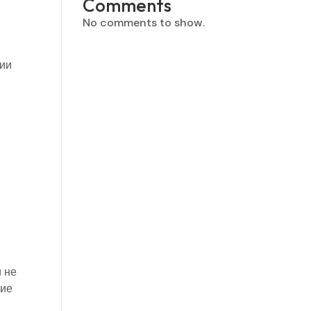
Comments
No comments to show.
ции
и не
кие