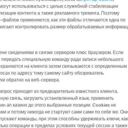
 могут использоваться с целью служебной стабилизации
изации контента а также рекламного трекинга. Поэтому
ie-файлов применяются, как эти файлы отличаются одна по
омогают контролировать размер обрабатываемых информа
ене сведениями в связке сервером плюс браузером. Если
ен передать специальную команду ради записи небольшого
охраняются на клиента затем связываются с определенным
осах по адресу тому самому сайту обозреватель
ки обратно на веб-сервера.
запрос приходит из предварительно известного клиента.
ную связь, загрузить установленный язык, применить
ин ап казино до этого выбранные позиции. Cookies не
и и потому никогда не стартуют сами сами по себе же. Он
ускают команды, при этом способны удерживать ключи, ка
лько операции в пределах условиях текущей сессии а также