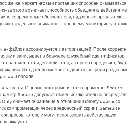
плюс же же маркетинговый поставщик способен оказываться
из-за этого возникает способность объединять действия м
ричине современные обозреватели, надзорные органы плюс
ляют отдельное внимание стороннему мониторингу а так
kie-файлов ассоциируется с авторизацией. После корректн
связку и записывает в браузере служебный идентификатор.
тправляет этот идентификатор, а сервер определяет, будт
ификацию. Это дает возможность двигаться среди разделам
pin up и пароля.
ыли закрыты. С целью них применяются параметры Secure-
араметр Secure допускает обмен исключительно посредств
pOnly снижает обращение в отношении файлу cookie со
риск компрометации через вредоносный скрипт. SameSite
ых запросов, которые могут использовать действующую
еля аккаунта.