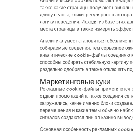
Аналитические cookies помогают владель
также какие страницы получают наибольш
длину сеанса, клики, регулярность возвр
логику поведения. Исходя из базе этих 
места страницы а также измерять эффект
Аналитика умеет становиться обезличенн
собираемые сведения, тем серьезнее ожи
аналитические cookie-файлы соединяютс
способны собирать стабильную картину п
раздельно одобрять а также отключать п
Маркетинговые куки
Рекламные cookie-файлы применяются ра
отдачи промо акций а также создания сег
загружались, какие именно блоки созда
перемещения и какие темы обычно наблюд
сигналов создаются пин ап казино выводы
Основная особенность рекламных cookies