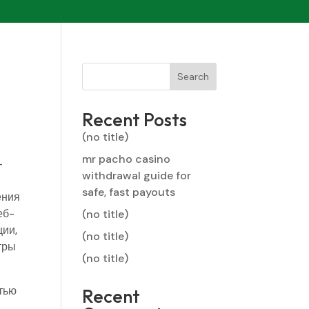
Search
Recent Posts
(no title)
mr pacho casino
-
withdrawal guide for
safe, fast payouts
ения
еб-
(no title)
ции,
(no title)
тры
(no title)
стью
Recent