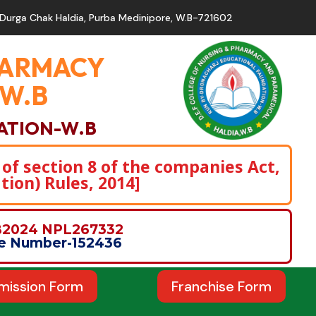
Durga Chak Haldia, Purba Medinipore, W.B-721602
PHARMACY
,W.B
ATION-W.B
 of section 8 of the companies Act,
tion) Rules, 2014]
WB2024 NPL267332
nce Number-152436
mission Form
Franchise Form