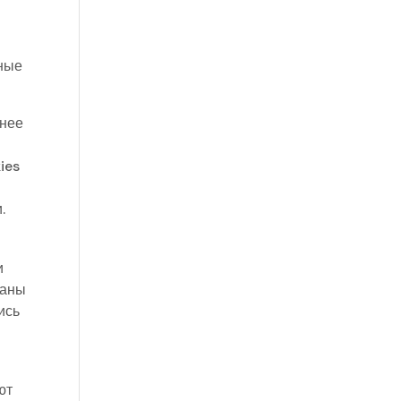
мные
ьнее
ies
.
и
раны
ись
ют