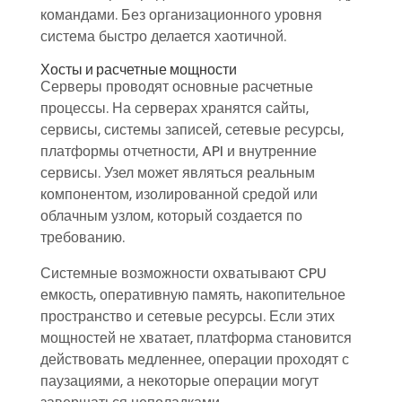
командами. Без организационного уровня
система быстро делается хаотичной.
Хосты и расчетные мощности
Серверы проводят основные расчетные
процессы. На серверах хранятся сайты,
сервисы, системы записей, сетевые ресурсы,
платформы отчетности, API и внутренние
сервисы. Узел может являться реальным
компонентом, изолированной средой или
облачным узлом, который создается по
требованию.
Системные возможности охватывают CPU
емкость, оперативную память, накопительное
пространство и сетевые ресурсы. Если этих
мощностей не хватает, платформа становится
действовать медленнее, операции проходят с
паузациями, а некоторые операции могут