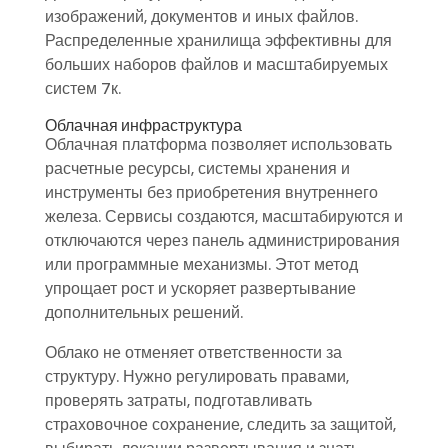
изображений, документов и иных файлов.
Распределенные хранилища эффективны для
больших наборов файлов и масштабируемых
систем 7к.
Облачная инфраструктура
Облачная платформа позволяет использовать
расчетные ресурсы, системы хранения и
инструменты без приобретения внутреннего
железа. Сервисы создаются, масштабируются и
отключаются через панель администрирования
или программные механизмы. Этот метод
упрощает рост и ускоряет развертывание
дополнительных решений.
Облако не отменяет ответственности за
структуру. Нужно регулировать правами,
проверять затраты, подготавливать
страховочное сохранение, следить за защитой,