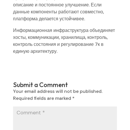
описание и постоянное улучшение. Если
данные компоненты работают совместно,
платформа делается устойчивее.
Информационная инфраструктура объединяет
хосты, коммуникации, хранилища, контроль,
контроль состояния и регулирование 7к в
единую архитектуру.
Submit a Comment
Your email address will not be published.
Required fields are marked
*