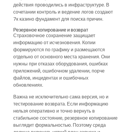
действия проводились в инфраструктуре. В
сочетании контроль и ведение логов создают
7к казино фундамент для поиска причин.
Резервное копирование и возврат
Страховочное сохранение защищает
информацию от исчезновения. Копии
формируются по графику и размещаются
отдельно от основного места хранения. Они
нужны при отказах оборудования, ошибках
приложений, ошибочном удалении, порче
файлов, инцидентах и ошибочных
обновлениях.
Важна не исключительно сама версия, но и
тестирование возврата. Если информацию
нельзя оперативно и точно вернуть в
стабильное состояние, резервное копирование
выглядит формальностью. Поэтому среда