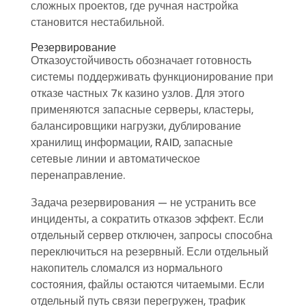
сложных проектов, где ручная настройка
становится нестабильной.
Резервирование
Отказоустойчивость обозначает готовность
системы поддерживать функционирование при
отказе частных 7к казино узлов. Для этого
применяются запасные серверы, кластеры,
балансировщики нагрузки, дублирование
хранилищ информации, RAID, запасные
сетевые линии и автоматическое
перенаправление.
Задача резервирования — не устранить все
инциденты, а сократить отказов эффект. Если
отдельный сервер отключен, запросы способна
переключиться на резервный. Если отдельный
накопитель сломался из нормального
состояния, файлы остаются читаемыми. Если
отдельный путь связи перегружен, трафик