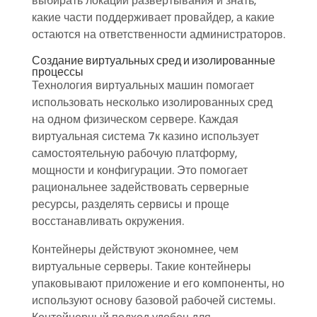
выбирать локации развертывания и знать,
какие части поддерживает провайдер, а какие
остаются на ответственности администраторов.
Создание виртуальных сред и изолированные
процессы
Технология виртуальных машин помогает
использовать несколько изолированных сред
на одном физическом сервере. Каждая
виртуальная система 7к казино использует
самостоятельную рабочую платформу,
мощности и конфигурации. Это помогает
рациональнее задействовать серверные
ресурсы, разделять сервисы и проще
восстанавливать окружения.
Контейнеры действуют экономнее, чем
виртуальные серверы. Такие контейнеры
упаковывают приложение и его компоненты, но
используют основу базовой рабочей системы.