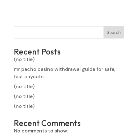
Search
Recent Posts
(no title)
mr pacho casino withdrawal guide for safe,
fast payouts
(no title)
(no title)
(no title)
Recent Comments
No comments to show.