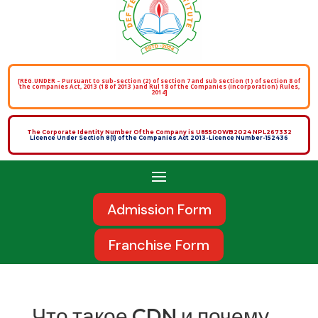
[REG.UNDER – Pursuant to sub-section (2) of section 7 and sub section (1) of section 8 of
the companies Act, 2013 (18 of 2013 )and Rul 18 of the Companies (incorporation) Rules,
2014]
The Corporate Identity Number Of the Company is U85500WB2024 NPL267332
Licence Under Section 8(1) of the Companies Act 2013-Licence Number-152436
Admission Form
Franchise Form
Что такое CDN и почему