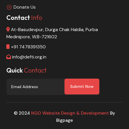
Donate Us
Contact
Info
At-Basudevpur, Durga Chak Haldia, Purba
Medinipore, W.B-721602
+91 7478391350
info@defti.org.in
Quick
Contact
Submit Now
© 2024
NGO Website Design & Development
By
Bigpage