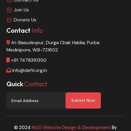
Join Us
Donate Us
Contact
Info
At-Basudevpur, Durga Chak Haldia, Purba
Medinipore, W.B-721602
+91 7478391350
info@defti.org.in
Quick
Contact
Submit Now
© 2024
NGO Website Design & Development
By