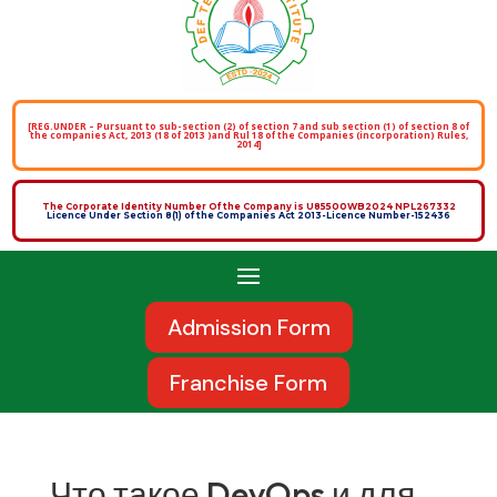
[REG.UNDER – Pursuant to sub-section (2) of section 7 and sub section (1) of section 8 of
the companies Act, 2013 (18 of 2013 )and Rul 18 of the Companies (incorporation) Rules,
2014]
The Corporate Identity Number Of the Company is U85500WB2024 NPL267332
Licence Under Section 8(1) of the Companies Act 2013-Licence Number-152436
Admission Form
Franchise Form
Что такое DevOps и для