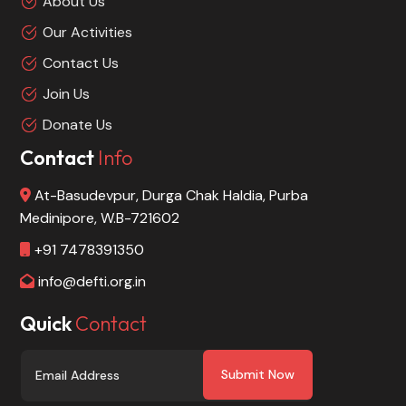
About Us
Our Activities
Contact Us
Join Us
Donate Us
Contact
Info
At-Basudevpur, Durga Chak Haldia, Purba
Medinipore, W.B-721602
+91 7478391350
info@defti.org.in
Quick
Contact
Submit Now