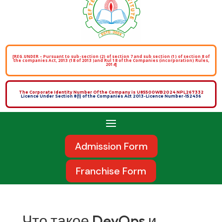
[REG.UNDER – Pursuant to sub-section (2) of section 7 and sub section (1) of section 8 of
the companies Act, 2013 (18 of 2013 )and Rul 18 of the Companies (incorporation) Rules,
2014]
The Corporate Identity Number Of the Company is U85500WB2024 NPL267332
Licence Under Section 8(1) of the Companies Act 2013-Licence Number-152436
Admission Form
Franchise Form
Что такое DevOps и