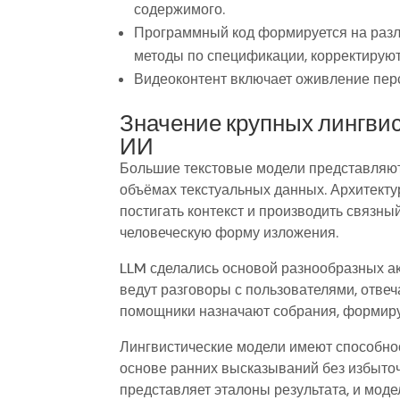
содержимого.
Программный код формируется на разл
методы по спецификации, корректируют
Видеоконтент включает оживление перс
Значение крупных лингвис
ИИ
Большие текстовые модели представляют
объёмах текстуальных данных. Архитект
постигать контекст и производить связны
человеческую форму изложения.
LLM сделались основой разнообразных ак
ведут разговоры с пользователями, отве
помощники назначают собрания, формиру
Лингвистические модели имеют способнос
основе ранних высказываний без избыточ
представляет эталоны результата, и моде