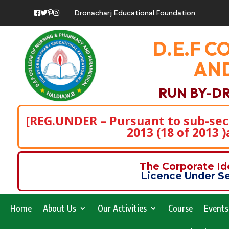
Dronacharj Educational Foundation
D.E.F C
AND
RUN BY-D
[REG.UNDER – Pursuant to sub-secti
2013 (18 of 2013 
The Corporate I
Licence Under Se
Home
About Us
Our Activities
Course
Events