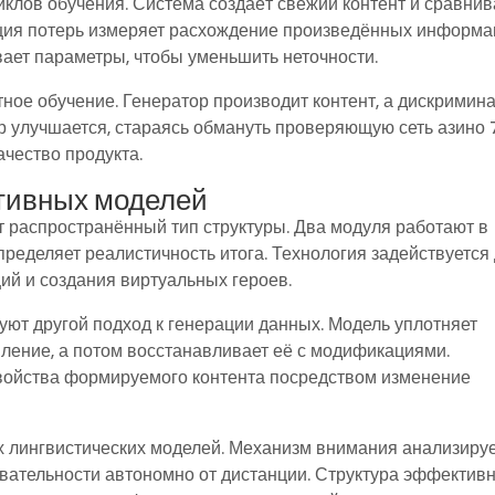
клов обучения. Система создаёт свежий контент и сравнив
кция потерь измеряет расхождение произведённых информ
вает параметры, чтобы уменьшить неточности.
ное обучение. Генератор производит контент, а дискримин
ор улучшается, стараясь обмануть проверяющую сеть азино 
чество продукта.
ативных моделей
 распространённый тип структуры. Два модуля работают в
определяет реалистичность итога. Технология задействуется
ий и создания виртуальных героев.
ют другой подход к генерации данных. Модель уплотняет
ление, а потом восстанавливает её с модификациями.
свойства формируемого контента посредством изменение
 лингвистических моделей. Механизм внимания анализиру
ательности автономно от дистанции. Структура эффектив