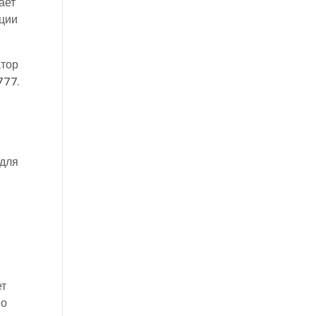
ает
ации
атор
777.
 для
ет
но