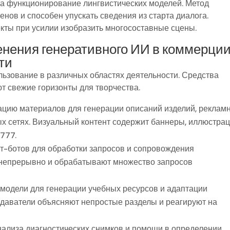
на функционирование лингвистических моделей. Метод
нов и способен упускать сведения из старта диалога.
кты при усилии изобразить многосоставные сцены.
нения генеративного ИИ в коммерции
ти
ьзование в различных областях деятельности. Средства
т свежие горизонты для творчества.
ацию материалов для генерации описаний изделий, реклам
х сетях. Визуальный контент содержит баннеры, иллюстра
777.
т-ботов для обработки запросов и сопровождения
 непрерывно и обрабатывают множество запросов
модели для генерации учебных ресурсов и адаптации
даватели объясняют непростые разделы и реагируют на
нализа диагностических снимков и помощи в определении