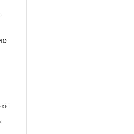
ь
ие
у
ик и
я