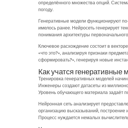
определённого множества опций. Систем
погоду.
Генеративные модели функционируют по-
имелось ранее. Нейросеть генерирует те
понимания архитектуры первоначального
Ключевое расхождение состоит в векторе
«что это?», анализируя признаки предмет
сформировать?», генерируя новые инста
Как учатся генеративные 
Тренировка генеративных моделей начин
Инженеры создают датасеты из миллионов
Уровень обучающего материала задаёт п
Нейронная сеть анализирует предоставл
организацию высказываний, построение 
Процесс нуждается немалых вычислител