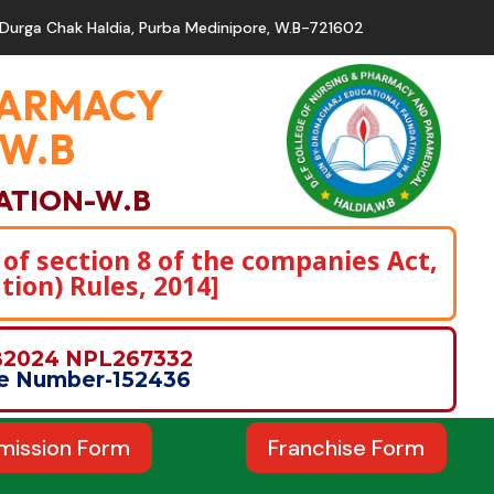
Durga Chak Haldia, Purba Medinipore, W.B-721602
PHARMACY
,W.B
ATION-W.B
 of section 8 of the companies Act,
tion) Rules, 2014]
WB2024 NPL267332
nce Number-152436
mission Form
Franchise Form