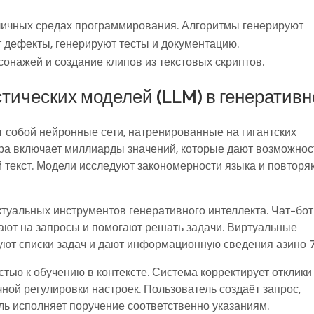
ичных средах программирования. Алгоритмы генерируют
 дефекты, генерируют тесты и документацию.
онажей и создание клипов из текстовых скриптов.
тических моделей (LLM) в генератив
 собой нейронные сети, натренированные на гигантских
ура включает миллиарды значений, которые дают возможнос
й текст. Модели исследуют закономерности языка и повторя
туальных инструментов генеративного интеллекта. Чат-бо
чают на запросы и помогают решать задачи. Виртуальные
ют списки задач и дают информационную сведения азино 
тью к обучению в контексте. Система корректирует отклики
ной регулировки настроек. Пользователь создаёт запрос,
ль исполняет поручение соответственно указаниям.