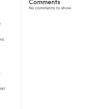
Comments
No comments to show.
е
рос
.
ает