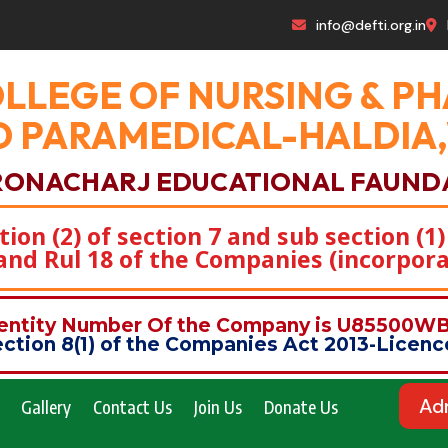
info@defti.org.in
OLLEGE OF NURSING & 
 PARAMEDICAL-HALDIA
RONACHARJ EDUCATIONAL FAUND
on (2) of section 7 and sub section (1)
)and Rul 18 of the Companies (incorpora
dentity Number Of the Company is U85500
ction 8(1) of the Companies Act 2013-Lice
Ad
Gallery
Contact Us
Join Us
Donate Us