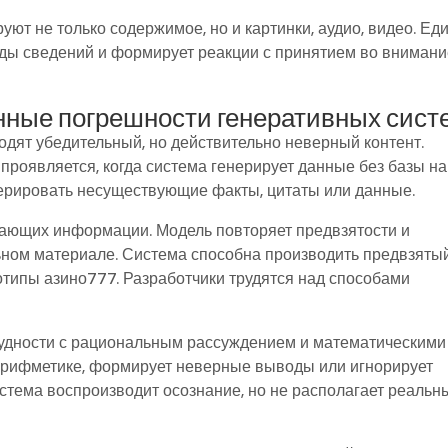
т не только содержимое, но и картинки, аудио, видео. Ед
иды сведений и формирует реакции с принятием во вниман
нные погрешности генеративных сист
дят убедительный, но действительно неверный контент.
роявляется, когда система генерирует данные без базы на
нерировать несуществующие факты, цитаты или данные.
чающих информации. Модель повторяет предвзятости и
ном материале. Система способна производить предвзяты
отипы азино777. Разработчики трудятся над способами
удности с рациональным рассуждением и математическими
арифметике, формирует неверные выводы или игнорирует
стема воспроизводит осознание, но не располагает реальн