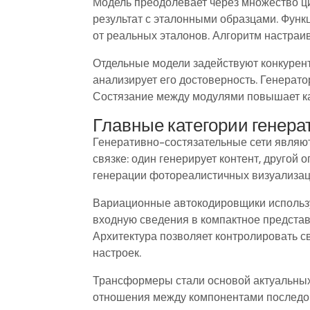
Модель преодолевает через множество ци
результат с эталонными образцами. Фун
от реальных эталонов. Алгоритм настраи
Отдельные модели задействуют конкурент
анализирует его достоверность. Генерат
Состязание между модулями повышает ка
Главные категории генер
Генеративно-состязательные сети являют
связке: один генерирует контент, другой 
генерации фотореалистичных визуализац
Вариационные автокодировщики использу
входную сведения в компактное представ
Архитектура позволяет контролировать 
настроек.
Трансформеры стали основой актуальных
отношения между компонентами последов