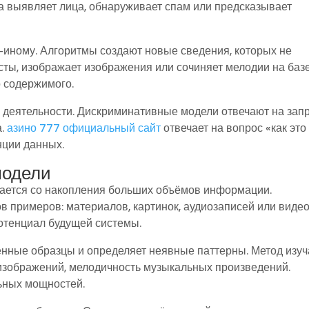
а выявляет лица, обнаруживает спам или предсказывает
иному. Алгоритмы создают новые сведения, которых не
ксты, изображает изображения или сочиняет мелодии на баз
 содержимого.
 деятельности. Дискриминативные модели отвечают на зап
а.
азино 777 официальный сайт
отвечает на вопрос «как это
нции данных.
модели
ается со накопления больших объёмов информации.
 примеров: материалов, картинок, аудиозаписей или видео
отенциал будущей системы.
енные образцы и определяет неявные паттерны. Метод изуч
изображений, мелодичность музыкальных произведений.
ьных мощностей.