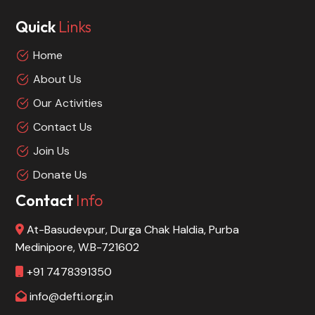
Quick
Links
Home
About Us
Our Activities
Contact Us
Join Us
Donate Us
Contact
Info
At-Basudevpur, Durga Chak Haldia, Purba
Medinipore, W.B-721602
+91 7478391350
info@defti.org.in