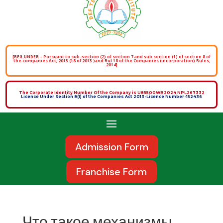
[REG.UNDER – Pursuant to sub-section (2) of section 7 and sub section (1) of section 8 of
the companies Act, 2013 (18 of 2013 )and Rul 18 of the Companies (incorporation) Rules,
2014]
The Corporate Identity Number Of the Company is U85500WB2024 NPL267332
Licence Under Section 8(1) of the Companies Act 2013-Licence Number-152436
Admission Form
Franchise Form
Что такое механизмы