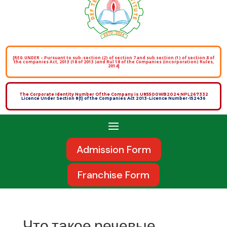
[REG.UNDER – Pursuant to sub-section (2) of section 7 and sub section (1) of section 8 of
the companies Act, 2013 (18 of 2013 )and Rul 18 of the Companies (incorporation) Rules,
2014]
The Corporate Identity Number Of the Company is U85500WB2024 NPL267332
Licence Under Section 8(1) of the Companies Act 2013-Licence Number-152436
Admission Form
Franchise Form
Что такое речевые