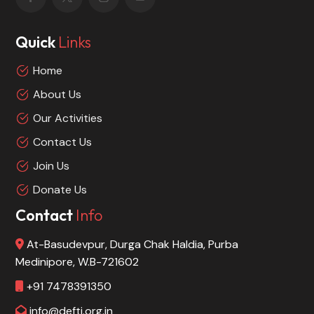
Quick
Links
Home
About Us
Our Activities
Contact Us
Join Us
Donate Us
Contact
Info
At-Basudevpur, Durga Chak Haldia, Purba
Medinipore, W.B-721602
+91 7478391350
info@defti.org.in