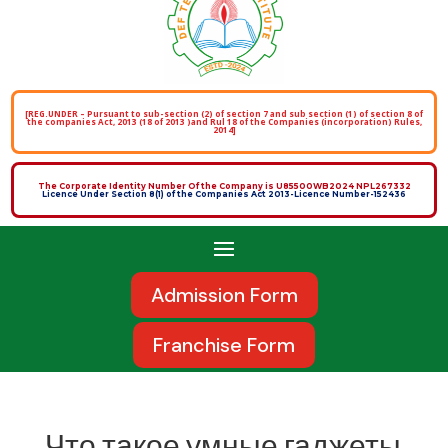
[REG.UNDER – Pursuant to sub-section (2) of section 7 and sub section (1) of section 8 of
the companies Act, 2013 (18 of 2013 )and Rul 18 of the Companies (incorporation) Rules,
2014]
The Corporate Identity Number Of the Company is U85500WB2024 NPL267332
Licence Under Section 8(1) of the Companies Act 2013-Licence Number-152436
Admission Form
Franchise Form
Что такое умные гаджеты