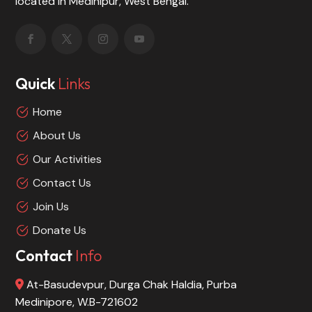
located in Medinipur, West Bengal.
Quick
Links
Home
About Us
Our Activities
Contact Us
Join Us
Donate Us
Contact
Info
At-Basudevpur, Durga Chak Haldia, Purba
Medinipore, W.B-721602