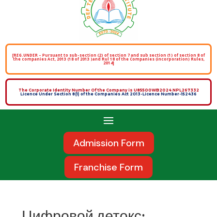
[REG.UNDER – Pursuant to sub-section (2) of section 7 and sub section (1) of section 8 of
the companies Act, 2013 (18 of 2013 )and Rul 18 of the Companies (incorporation) Rules,
2014]
The Corporate Identity Number Of the Company is U85500WB2024 NPL267332
Licence Under Section 8(1) of the Companies Act 2013-Licence Number-152436
Admission Form
Franchise Form
Цифровой детокс: