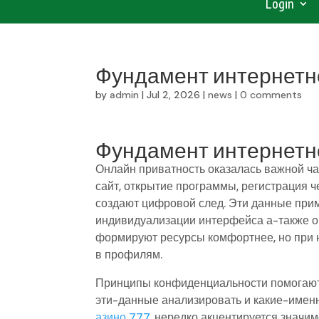
Login
Фундамент интернетно
by
admin
|
Jul 2, 2026
|
news
|
0 comments
Фундамент интернетно
Онлайн приватность оказалась важной ча
сайт, открытие программы, регистрация ч
создают цифровой след. Эти данные прим
индивидуализации интерфейса а-также о
формируют ресурсы комфортнее, но при н
в профилям.
Принципы конфиденциальности помогают р
эти-данные анализировать и какие-именн
азино 777
, нередко акцентируется значи