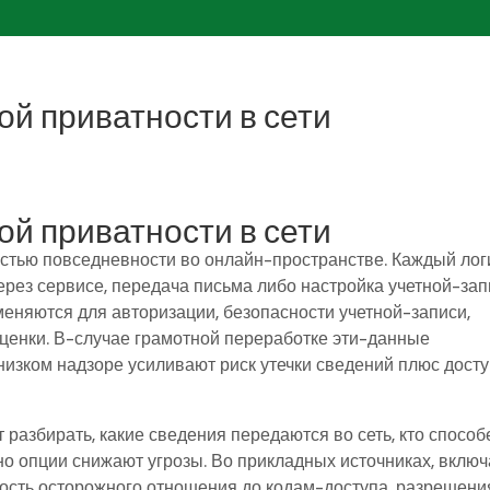
й приватности в сети
й приватности в сети
стью повседневности во онлайн-пространстве. Каждый лог
ерез сервисе, передача письма либо настройка учетной-за
еняются для авторизации, безопасности учетной-записи,
ценки. В-случае грамотной переработке эти-данные
изком надзоре усиливают риск утечки сведений плюс дост
азбирать, какие сведения передаются во сеть, кто способ
о опции снижают угрозы. Во прикладных источниках, вклю
мость осторожного отношения до кодам-доступа, разрешен