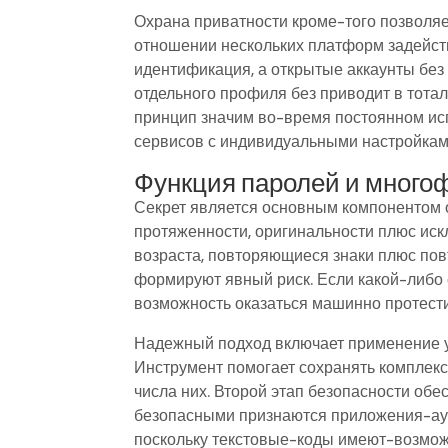
Охрана приватности кроме-того позволяе
отношении нескольких платформ задейст
идентификация, а открытые аккаунты бе
отдельного профиля без приводит в тот
принцип значим во-время постоянном ис
сервисов с индивидуальными настройкам
Функция паролей и много
Секрет является основным компонентом о
протяженности, оригинальности плюс ис
возраста, повторяющиеся знаки плюс по
формируют явный риск. Если какой-либо 
возможность оказаться машинно протест
Надежный подход включает применение 
Инструмент помогает сохранять комплек
числа них. Второй этап безопасности об
безопасными признаются приложения-ау
поскольку текстовые-коды имеют-возмож