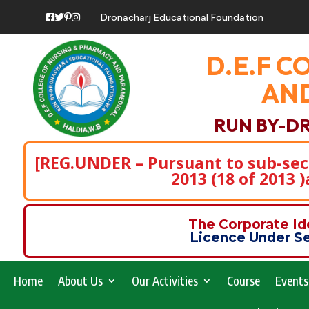
Dronacharj Educational Foundation
D.E.F C
AND
RUN BY-D
[REG.UNDER – Pursuant to sub-secti
2013 (18 of 2013 
The Corporate I
Licence Under Se
Home
About Us
Our Activities
Course
Events