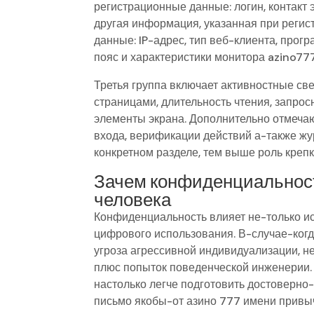
регистрационные данные: логин, контакт 
другая информация, указанная при регист
данные: IP-адрес, тип веб-клиента, прог
пояс и характеристики монитора azino777
Третья группа включает активностные с
страницами, длительность чтения, запрос
элементы экрана. Дополнительно отмеча
входа, верификации действий а-также жу
конкретном разделе, тем выше роль креп
Зачем конфиденциальнос
человека
Конфиденциальность влияет не-только ис
цифрового использования. В-случае-когд
угроза агрессивной индивидуализации, 
плюс попыток поведенческой инженерии.
настолько легче подготовить достоверн
письмо якобы-от азино 777 имени привыч