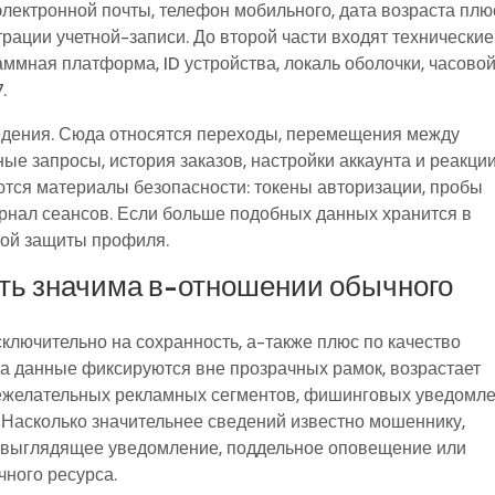
электронной почты, телефон мобильного, дата возраста плю
рации учетной-записи. До второй части входят технические
раммная платформа, ID устройства, локаль оболочки, часово
.
ведения. Сюда относятся переходы, перемещения между
ные запросы, история заказов, настройки аккаунта и реакци
ются материалы безопасности: токены авторизации, пробы
рнал сеансов. Если больше подобных данных хранится в
кой защиты профиля.
ть значима в-отношении обычного
ключительно на сохранность, а-также плюс по качество
а данные фиксируются вне прозрачных рамок, возрастает
нежелательных рекламных сегментов, фишинговых уведомл
 Насколько значительнее сведений известно мошеннику,
о-выглядящее уведомление, поддельное оповещение или
ного ресурса.