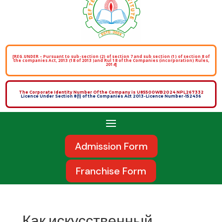
[REG.UNDER – Pursuant to sub-section (2) of section 7 and sub section (1) of section 8 of
the companies Act, 2013 (18 of 2013 )and Rul 18 of the Companies (incorporation) Rules,
2014]
The Corporate Identity Number Of the Company is U85500WB2024 NPL267332
Licence Under Section 8(1) of the Companies Act 2013-Licence Number-152436
Admission Form
Franchise Form
Как искусственный