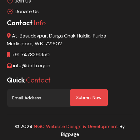
Join Us
Donate Us
Contact
Info
At-Basudevpur, Durga Chak Haldia, Purba
Medinipore, W.B-721602
+91 7478391350
info@defti.org.in
Quick
Contact
Submit Now
© 2024
NGO Website Design & Development
By
Bigpage