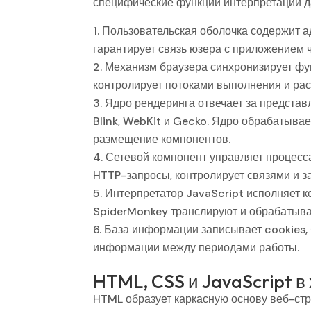
специфические функции интерпретации д
Пользовательская оболочка содержит ад
гарантирует связь юзера с приложением 
Механизм браузера синхронизирует фу
контролирует потоками выполнения и ра
Ядро рендеринга отвечает за предста
Blink, WebKit и Gecko. Ядро обрабатыва
размещение компонентов.
Сетевой компонент управляет процесса
HTTP-запросы, контролирует связями и з
Интерпретатор JavaScript исполняет к
SpiderMonkey транслируют и обрабатыва
База информации записывает cookies, 
информации между периодами работы.
HTML, CSS и JavaScript в
HTML образует каркасную основу веб-стр