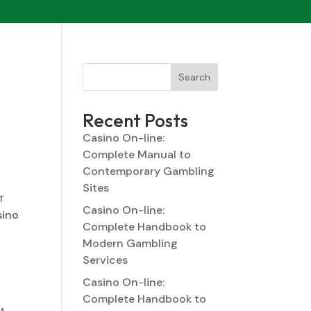
Search
Recent Posts
Casino On-line:
Complete Manual to
Contemporary Gambling
Sites
т
Casino On-line:
sino
Complete Handbook to
Modern Gambling
Services
Casino On-line:
Complete Handbook to
м