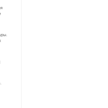
ия
е
уры.
х
х
.