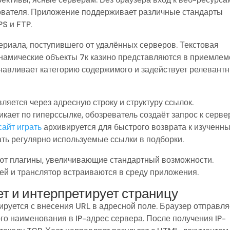
ователя. Приложение поддерживает различные стандарты
S и FTP.
риала, поступившего от удалённых серверов. Текстовая
инамические объекты 7к казино представляются в приемле
навливает категорию содержимого и задействует релевант
яется через адресную строку и структуру ссылок.
кает по гиперссылке, обозреватель создаёт запрос к серве
айт играть
архивируется для быстрого возврата к изученн
ать регулярно используемые ссылки в подборки.
т плагины, увеличивающие стандартный возможности.
й и транслятор встраиваются в среду приложения.
ет и интерпретирует страницу
руется с внесения URL в адресной поле. Браузер отправля
о наименования в IP-адрес сервера. После получения IP-