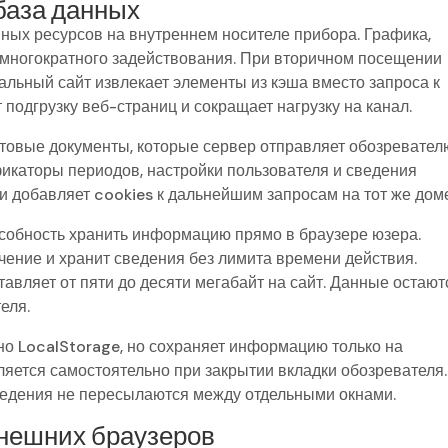
 база данных
ных ресурсов на внутреннем носителе прибора. Графика,
 многократного задействования. При вторичном посещении
альный сайт извлекает элементы из кэша вместо запроса к
подгрузку веб-страниц и сокращает нагрузку на канал.
стовые документы, которые сервер отправляет обозревател
икаторы периодов, настройки пользователя и сведения
и добавляет cookies к дальнейшим запросам на тот же дом
собность хранить информацию прямо в браузере юзера.
ение и хранит сведения без лимита времени действия.
авляет от пяти до десяти мегабайт на сайт. Данные остают
еля.
о LocalStorage, но сохраняет информацию только на
ляется самостоятельно при закрытии вкладки обозревателя.
сведения не пересылаются между отдельными окнами.
нешних браузеров