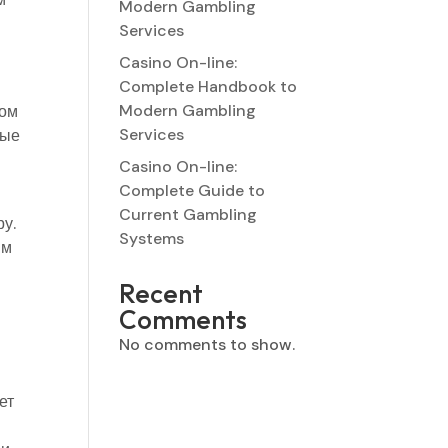
Modern Gambling
Services
Casino On-line:
Complete Handbook to
Modern Gambling
мом
Services
ные
Casino On-line:
Complete Guide to
Current Gambling
ру.
Systems
ым
Recent
Comments
No comments to show.
ет