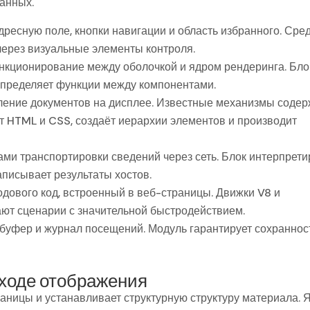
анных.
ресную поле, кнопки навигации и область избранного. Сре
через визуальные элементы контроля.
нкционирование между оболочкой и ядром рендеринга. Бло
спределяет функции между компонентами.
вление документов на дисплее. Известные механизмы содер
ет HTML и CSS, создаёт иерархии элементов и производит
ми транспортировки сведений через сеть. Блок интерпрети
аписывает результаты хостов.
одового код, встроенный в веб-страницы. Движки V8 и
ют сценарии с значительной быстродействием.
буфер и журнал посещений. Модуль гарантирует сохраннос
 ходе отображения
аницы и устанавливает структурную структуру материала. 