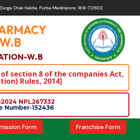
Durga Chak Haldia, Purba Medinipore, W.B-721602
PHARMACY
,W.B
ATION-W.B
 of section 8 of the companies Act,
tion) Rules, 2014]
WB2024 NPL267332
nce Number-152436
mission Form
Franchise Form