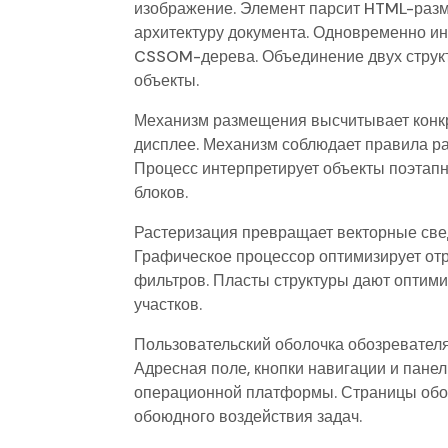
изображение. Элемент парсит HTML-разм
архитектуру документа. Одновременно ин
CSSOM-дерева. Объединение двух структ
объекты.
Механизм размещения высчитывает конк
дисплее. Механизм соблюдает правила р
Процесс интерпретирует объекты поэтап
блоков.
Растеризация превращает векторные све
Графическое процессор оптимизирует от
фильтров. Пласты структуры дают оптими
участков.
Пользовательский оболочка обозревателя
Адресная поле, кнопки навигации и пан
операционной платформы. Страницы обоз
обоюдного воздействия задач.