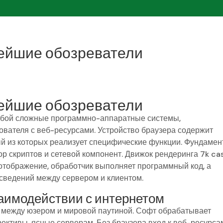
вейшие обозреватели
s
вейшие обозреватели
бой сложные программно-аппаратные системы,
вателя с веб-ресурсами. Устройство браузера содержит
й из которых реализует специфические функции. Фундамен
ор скриптов и сетевой компонент. Движок рендеринга 7k ca
 отображение, обработчик выполняет программный код, а
сведений между сервером и клиентом.
заимодействии с интернетом
 между юзером и мировой паутиной. Софт обрабатывает
рективы, ясные серверам. Без браузера вход к веб-ресурса