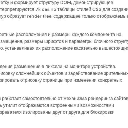
етку и формирует структуру DOM, демонстрирующее
терпретируются 7k casino таблицы стилей CSS для создан
ур образует render tree, содержащее только отображаемы
ретные расположения и размеры каждого компонента на
азмещения, размеры шрифтов и параметры блочного структ
но, устанавливая их расположение касательно вышестоящи
дения размещения в пиксели на мониторе устройства.
рисовку сложнейших объектов и задействование зрительны
зировать отрисовку страницы при изменении конкретных
 работает самостоятельно от механизма рендеринга сайтов
ель утилит отображаются встроенными возможностями
ревателя изолированы друг от друга для блокировки