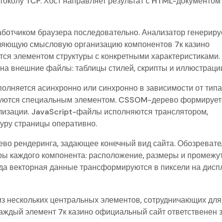
околу TCP. Хост направляет результат с HTML-документом
ботчиком браузера последовательно. Анализатор генериру
ляющую смысловую организацию компонентов 7к казино
ся элементом структуры с конкретными характеристиками.
на внешние файлы: таблицы стилей, скрипты и иллюстраци
олняется асинхронно или синхронно в зависимости от тип
руются специальным элементом. CSSOM-дерево формирует
лизации. JavaScript-файлы исполняются транслятором,
уру страницы оперативно.
о рендеринга, задающее конечный вид сайта. Обозревате
ы каждого компонента: расположение, размеры и промежут
да векторная данные трансформируются в пиксели на дисп
из нескольких центральных элементов, сотрудничающих для
аждый элемент 7к казино официальный сайт ответственен 