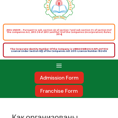
[REG.UNDER – Pursuant to sub-section (2) of section 7 and sub section (1) of section 8 of
the companies Act, 2013 (18 of 2013 )and Rul 18 of the Companies (incorporation) Rules,
2014]
The Corporate Identity Number Of the Company is U85500WB2024 NPL267332
Licence Under Section 8(1) of the Companies Act 2013-Licence Number-152436
Admission Form
Franchise Form
Как организованы