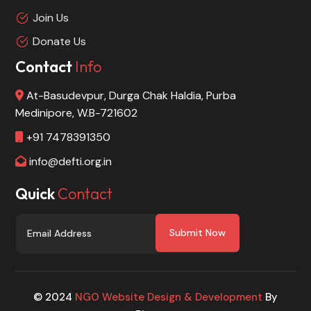
Join Us
Donate Us
Contact
Info
At-Basudevpur, Durga Chak Haldia, Purba
Medinipore, W.B-721602
+91 7478391350
info@defti.org.in
Quick
Contact
Submit Now
© 2024
NGO Website Design & Development
By