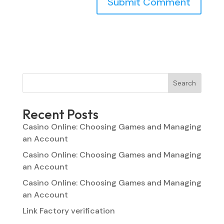
Search
Recent Posts
Casino Online: Choosing Games and Managing
an Account
Casino Online: Choosing Games and Managing
an Account
Casino Online: Choosing Games and Managing
an Account
Link Factory verification