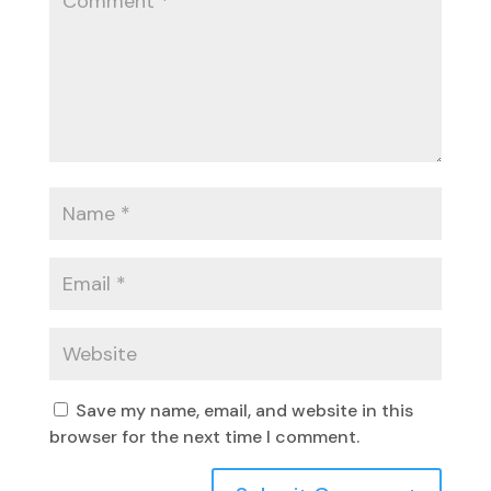
Save my name, email, and website in this
browser for the next time I comment.