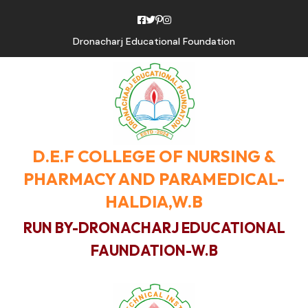
Dronacharj Educational Foundation
D.E.F COLLEGE OF NURSING &
PHARMACY AND PARAMEDICAL-
HALDIA,W.B
RUN BY-DRONACHARJ EDUCATIONAL
FAUNDATION-W.B