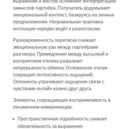
выражения и жестов осложняет интерпретацию
замыслов партнёра. Получатель додумывает
эмоциональный контекст, базируясь на личные
предположения. Неправильная трактовка
интонации нередко ведёт к разногласию.
Разновременность переписки снижает
эмоциональную узы между партнёрами
разговора. Промедление между высылкой и
восприятием отклика разрывает
непрерывность обмена. Отложенная отклик
сокращает интенсивность ощущений.
Оппоненты утрачивают ощущение связи с
чувствами онлайн казино друг друга.
Элементы, сокращающие восприимчивость в
письменном коммуникации:
Пространственная отдалённость снижает
обязательность за выражения