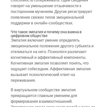
способность сопереживать. Одни сведения
говорят на уменьшение отзывчивости к
посторонним мучениям. Другие регистрируют
появление свежих типов эмоциональной
поддержки в онлайн-сообществах.
Что такое эмпатия и почему она важна в
цифровом обществе
Эмпатия включает умение определять
эмоциональное положение другого субъекта и
откликаться на него. Психологи различают
когнитивный и аффективный компоненты.
Когнитивная эмпатия позволяет понять, что
ощущает собеседник. Аффективная эмпатия
вызывает психологический ответ на
переживания.
В виртуальном сообществе эмпатия
превращается главным умением для
формирования взаимоотношений.