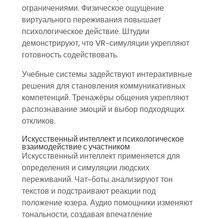
ограничениями. Физическое ощущение
виртуального переживания повышает
психологическое действие. Штудии
демонстрируют, что VR-симуляции укрепляют
готовность содействовать.
Учебные системы задействуют интерактивные
решения для становления коммуникативных
компетенций. Тренажёры общения укрепляют
распознавание эмоций и выбор подходящих
откликов.
Искусственный интеллект и психологическое
взаимодействие с участником
Искусственный интеллект применяется для
определения и симуляции людских
переживаний. Чат-боты анализируют тон
текстов и подстраивают реакции под
положение юзера. Аудио помощники изменяют
тональности, создавая впечатление