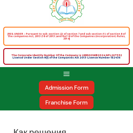
[REG.UNDER – Pursuant to sub-section (2) of section 7 and sub section (1) of section 8 of
the companies Act, 2013 (18 of 2013 )and Rul 18 of the Companies (incorporation) Rules,
2014]
The Corporate Identity Number Of the Company is U85500WB2024 NPL267332
Licence Under Section 8(1) of the Companies Act 2013-Licence Number-152436
Admission Form
Franchise Form
Как решения