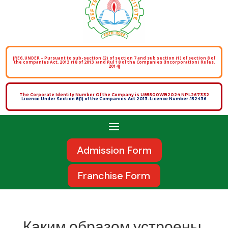
[REG.UNDER – Pursuant to sub-section (2) of section 7 and sub section (1) of section 8 of
the companies Act, 2013 (18 of 2013 )and Rul 18 of the Companies (incorporation) Rules,
2014]
The Corporate Identity Number Of the Company is U85500WB2024 NPL267332
Licence Under Section 8(1) of the Companies Act 2013-Licence Number-152436
Admission Form
Franchise Form
Каким образом устроены