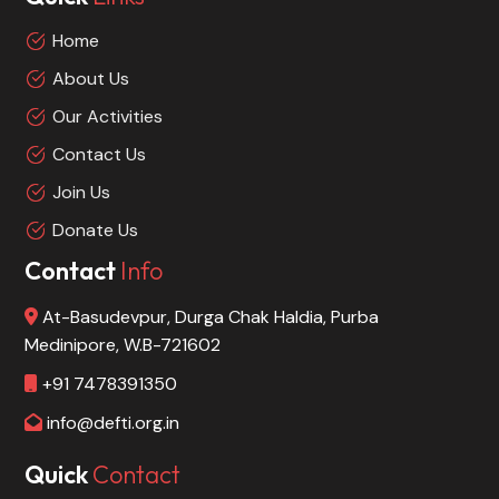
Home
About Us
Our Activities
Contact Us
Join Us
Donate Us
Contact
Info
At-Basudevpur, Durga Chak Haldia, Purba
Medinipore, W.B-721602
+91 7478391350
info@defti.org.in
Quick
Contact