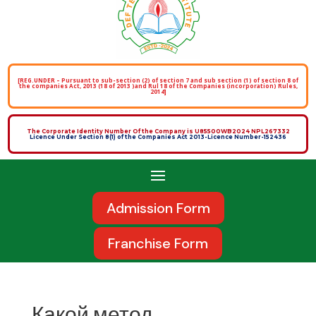
[REG.UNDER – Pursuant to sub-section (2) of section 7 and sub section (1) of section 8 of
the companies Act, 2013 (18 of 2013 )and Rul 18 of the Companies (incorporation) Rules,
2014]
The Corporate Identity Number Of the Company is U85500WB2024 NPL267332
Licence Under Section 8(1) of the Companies Act 2013-Licence Number-152436
Admission Form
Franchise Form
Какой метод