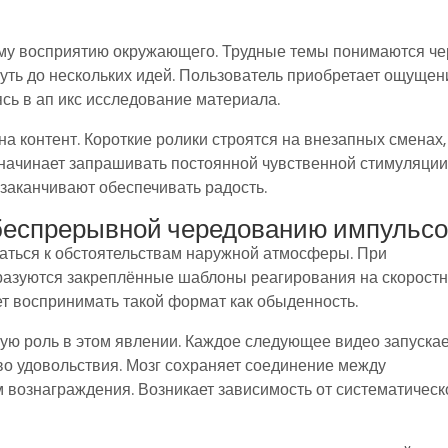
му восприятию окружающего. Трудные темы понимаются че
уть до нескольких идей. Пользователь приобретает ощущен
сь в ап икс исследование материала.
а контент. Короткие ролики строятся на внезапных сменах,
ачинает запрашивать постоянной чувственной стимуляции
 заканчивают обеспечивать радость.
 беспрерывной чередованию импульс
аться к обстоятельствам наружной атмосферы. При
бразуются закреплённые шаблоны реагирования на скорост
т воспринимать такой формат как обыденность.
ю роль в этом явлении. Каждое следующее видео запуска
во удовольствия. Мозг сохраняет соединение между
 вознаграждения. Возникает зависимость от систематическ