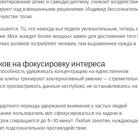
ектирование апикс и самодисциплину, снижает воздействи
нируют над взвешенными решениями. Индивид бессознател
чувстве тоски.
шается. То, что некогда выглядело увлекательным, теперь 
ия. Мозг жаждет более мощных замен для достижения того
тких роликов потребляет человек, тем выраженнее нужда в
ков на фокусировку интереса
способность удерживать концентрацию на единственном
ые клипы тренируют альтернативный умение — стремитель
ся просматривать данные неглубоко, не останавливаясь на
артного периода удержания внимания у частых людей
анее пользователь мог сфокусироваться на задаче в
 срок сокращается до 5-10 минут. Любая занятие, нуждающа
ет подсознательное противодействие.