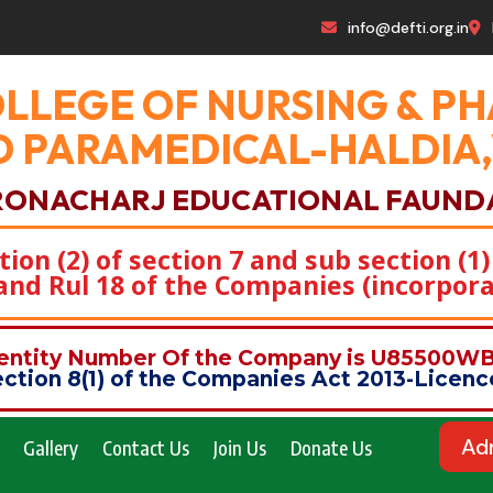
info@defti.org.in
OLLEGE OF NURSING & 
 PARAMEDICAL-HALDIA
RONACHARJ EDUCATIONAL FAUND
on (2) of section 7 and sub section (1)
)and Rul 18 of the Companies (incorpora
dentity Number Of the Company is U85500
ction 8(1) of the Companies Act 2013-Lice
Ad
Gallery
Contact Us
Join Us
Donate Us