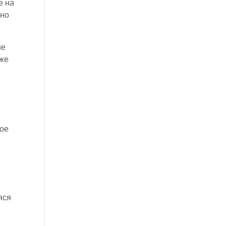
е на
ьно
не
 же
ное
яся