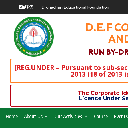
Dronacharj Educational Foundation
D.E.F C
AND
RUN BY-D
[REG.UNDER – Pursuant to sub-secti
2013 (18 of 2013 
The Corporate I
Licence Under Se
Home
About Us
Our Activities
Course
Events