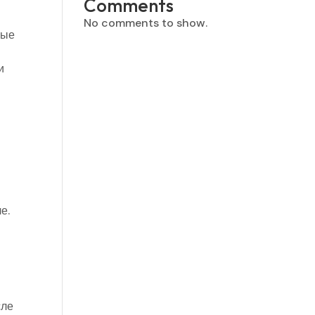
Comments
No comments to show.
ные
и
е.
сле