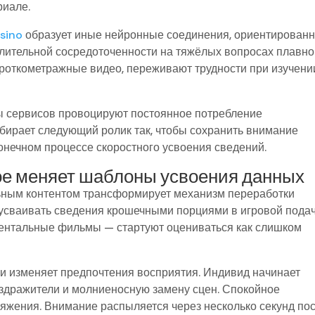
риале.
asino
образует иные нейронные соединения, ориентирован
длительной сосредоточенности на тяжёлых вопросах плавно
ороткометражные видео, переживают трудности при изучени
мы сервисов провоцируют постоянное потребление
бирает следующий ролик так, чтобы сохранить внимание
конечном процессе скоростного усвоения сведений.
ое меняет шаблоны усвоения данных
ьным контентом трансформирует механизм переработки
 усваивать сведения крошечными порциями в игровой подач
ументальные фильмы — стартуют оцениваться как слишком
и изменяет предпочтения восприятия. Индивид начинает
здражители и молниеносную замену сцен. Спокойное
жения. Внимание распыляется через несколько секунд по