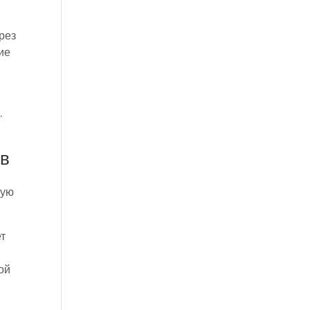
рез
ие
.
ов
ную
ет
ой