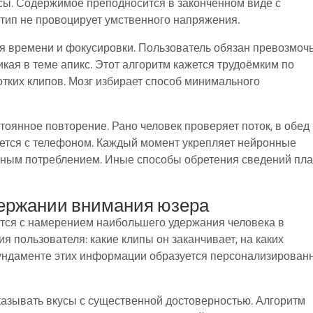
сы. Содержимое преподносится в законченном виде с
тип не провоцирует умственного напряжения.
я времени и фокусировки. Пользователь обязан превозмоч
кая в теме апикс. Этот алгоритм кажется трудоёмким по
отких клипов. Мозг избирает способ минимального
тоянное повторение. Рано человек проверяет поток, в обед
яется с телефоном. Каждый момент укрепляет нейронные
нным потреблением. Иные способы обретения сведений пл
держании внимания юзера
тся с намерением наибольшего удержания человека в
я пользователя: какие клипы он заканчивает, на каких
фундаменте этих информации образуется персонализирован
азывать вкусы с существенной достоверностью. Алгоритм