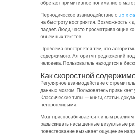
обретает примитивное понимание о мате
Периодическое взаимодействие с
up x c
на быстроту восприятия. Возможность к 
падает. Люди, часто просматривающие к
объемных текстов.
Проблема обостряется тем, что алгорит
содержимого. Алгоритм предложений под
человека. Пользователь находится в бес
Как скоростной содержим
Регулярное взаимодействие с стремител
данных мозгом. Пользователь привыкает
Классические типы — книги, статьи, док
неторопливыми.
Мозг приспосабливается к иным реалиям 
разыскивать насыщенные визуальные ра
повествование вызывает ощущение напря