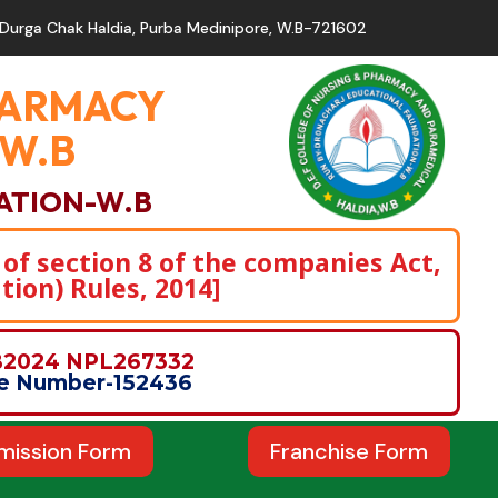
Durga Chak Haldia, Purba Medinipore, W.B-721602
PHARMACY
,W.B
ATION-W.B
 of section 8 of the companies Act,
tion) Rules, 2014]
WB2024 NPL267332
nce Number-152436
mission Form
Franchise Form