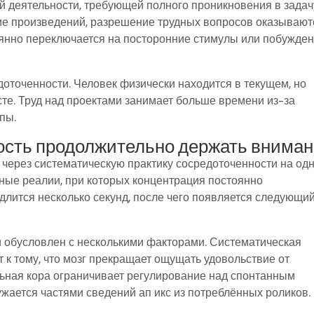
ой деятельности, требующей полного проникновения в задач
ние произведений, разрешение трудных вопросов оказывают
янно переключается на посторонние стимулы или побужде
оточенности. Человек физически находится в текущем, но
те. Труд над проектами занимает больше времени из-за
пы.
ость продолжительно держать внима
через систематическую практику сосредоточенности на од
ные реалии, при которых концентрация постоянно
длится несколько секунд, после чего появляется следующи
 обусловлен с несколькими факторами. Систематическая
к тому, что мозг прекращает ощущать удовольствие от
ьная кора ограничивает регулирование над спонтанным
жается частями сведений ап икс из потреблённых роликов.