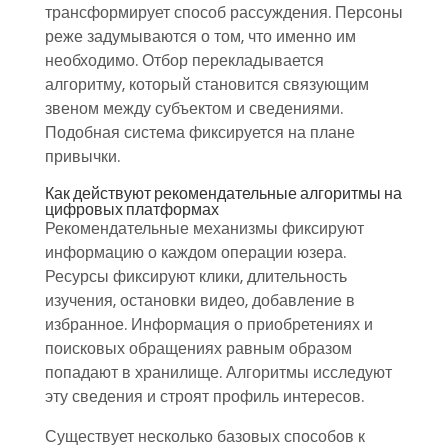
трансформирует способ рассуждения. Персоны
реже задумываются о том, что именно им
необходимо. Отбор перекладывается
алгоритму, который становится связующим
звеном между субъектом и сведениями.
Подобная система фиксируется на плане
привычки.
Как действуют рекомендательные алгоритмы на
цифровых платформах
Рекомендательные механизмы фиксируют
информацию о каждом операции юзера.
Ресурсы фиксируют клики, длительность
изучения, остановки видео, добавление в
избранное. Информация о приобретениях и
поисковых обращениях равным образом
попадают в хранилище. Алгоритмы исследуют
эту сведения и строят профиль интересов.
Существует несколько базовых способов к