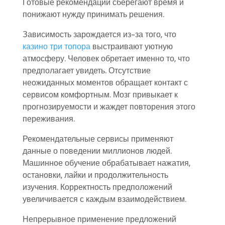
Готовые рекомендации сберегают время и
понижают нужду принимать решения.
Зависимость зарождается из-за того, что
казино три топора
выстраивают уютную
атмосферу. Человек обретает именно то, что
предполагает увидеть. Отсутствие
неожиданных моментов обращает контакт с
сервисом комфортным. Мозг привыкает к
прогнозируемости и жаждет повторения этого
переживания.
Рекомендательные сервисы применяют
данные о поведении миллионов людей.
Машинное обучение обрабатывает нажатия,
остановки, лайки и продолжительность
изучения. Корректность предположений
увеличивается с каждым взаимодействием.
Непрерывное применение предложений