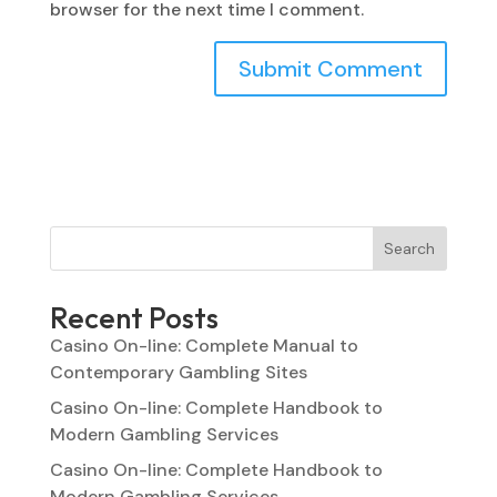
browser for the next time I comment.
Search
Recent Posts
Casino On-line: Complete Manual to
Contemporary Gambling Sites
Casino On-line: Complete Handbook to
Modern Gambling Services
Casino On-line: Complete Handbook to
Modern Gambling Services