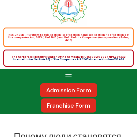
[REG.UNDER – Pursuant to sub-section (2) of section 7 and sub section (1) of section 8 of
the companies Act, 2013 (18 of 2013 )and Rul 18 of the Companies (incorporation) Rules,
2014]
The Corporate Identity Number Of the Company is U85500WB2024 NPL267332
Licence Under Section 8(1) of the Companies Act 2013-Licence Number-152436
Admission Form
Franchise Form
Почему люди становятся