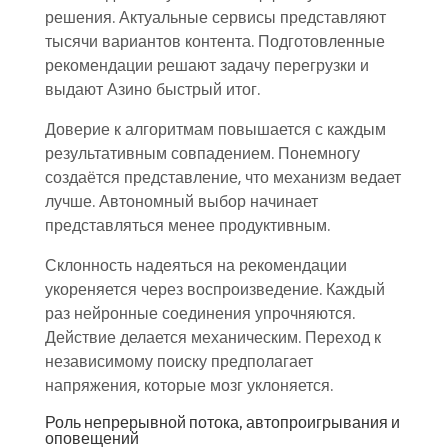
решения. Актуальные сервисы представляют
тысячи вариантов контента. Подготовленные
рекомендации решают задачу перегрузки и
выдают Азино быстрый итог.
Доверие к алгоритмам повышается с каждым
результативным совпадением. Понемногу
создаётся представление, что механизм ведает
лучше. Автономный выбор начинает
представляться менее продуктивным.
Склонность надеяться на рекомендации
укореняется через воспроизведение. Каждый
раз нейронные соединения упрочняются.
Действие делается механическим. Переход к
независимому поиску предполагает
напряжения, которые мозг уклоняется.
Роль непрерывной потока, автопроигрывания и
оповещений