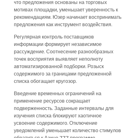
что предложения основаны на торговых
мотивах площадки, уменьшает уверенность к
рекомендациям. Юзер начинает воспринимать
предложения как инструмент воздействия.
Регулярная контроль поставщиков
информации формирует независимое
рассуждение. Соотнесение разнообразных
точек восприятия выявляет неполноту
автоматизированной подборки. Розыск
содержимого за границами предложенной
списка обогащает кругозор.
Введение временных ограничений на
применение ресурсов сокращает
подверженность. Заданные интервалы для
изучения списка блокируют хаотичное
усвоение содержимого. Отключение
уведомлений уменьшает количество стимулов
обратиться к Азино 777 программе.