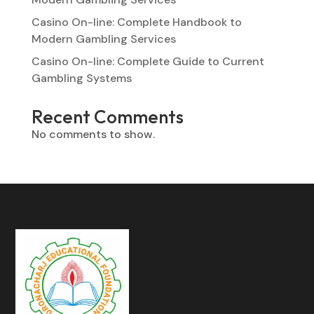
Casino On-line: Complete Handbook to
Modern Gambling Services
Casino On-line: Complete Guide to Current
Gambling Systems
Recent Comments
No comments to show.