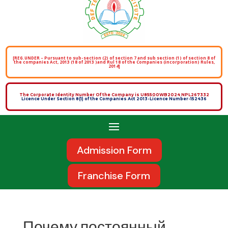
[REG.UNDER – Pursuant to sub-section (2) of section 7 and sub section (1) of section 8 of
the companies Act, 2013 (18 of 2013 )and Rul 18 of the Companies (incorporation) Rules,
2014]
The Corporate Identity Number Of the Company is U85500WB2024 NPL267332
Licence Under Section 8(1) of the Companies Act 2013-Licence Number-152436
Admission Form
Franchise Form
Почему постоянный