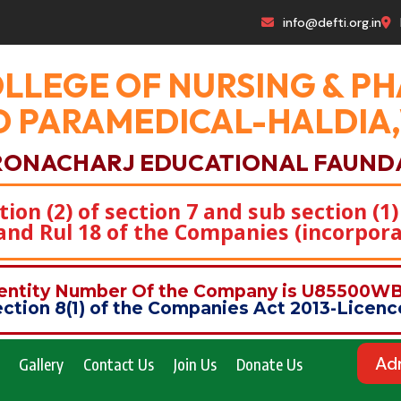
info@defti.org.in
OLLEGE OF NURSING & 
 PARAMEDICAL-HALDIA
RONACHARJ EDUCATIONAL FAUND
on (2) of section 7 and sub section (1)
)and Rul 18 of the Companies (incorpora
dentity Number Of the Company is U85500
ction 8(1) of the Companies Act 2013-Lice
Ad
Gallery
Contact Us
Join Us
Donate Us