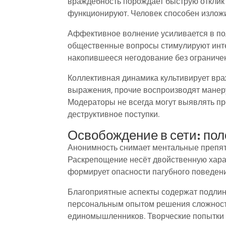
враждебность порождает быструю отклик 
функционируют. Человек способен изложи
Аффективное волнение усиливается в по
общественные вопросы стимулируют инт
накопившееся негодование без ограниче
Коллективная динамика культивирует вра
выражения, прочие воспроизводят манеру
Модераторы не всегда могут выявлять про
деструктивное поступки.
Освобождение в сети: по
Анонимность снимает ментальные препят
Раскрепощение несёт двойственную хара
формирует опасности пагубного поведени
Благоприятные аспекты содержат подли
персональным опытом решения сложност
единомышленников. Творческие попытки с