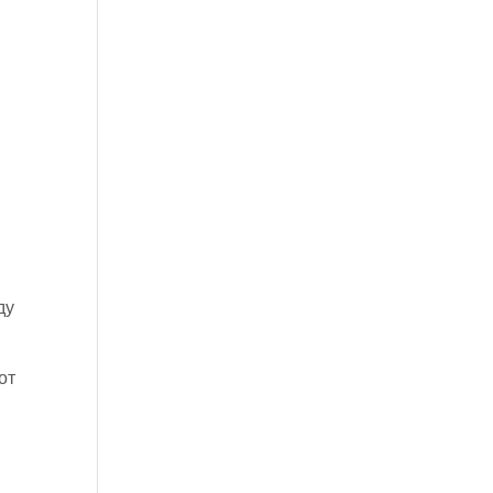
ду
от