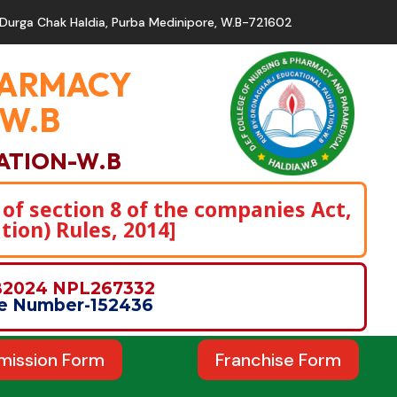
Durga Chak Haldia, Purba Medinipore, W.B-721602
PHARMACY
,W.B
ATION-W.B
 of section 8 of the companies Act,
tion) Rules, 2014]
WB2024 NPL267332
nce Number-152436
mission Form
Franchise Form