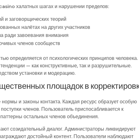
 casino халатных шагах и нарушении пределов:
й и заговорщических теорий
рованных налётах на других участников
ла ради завоевания внимания
ерчивых членов сообществ
ью определяется от психологических принципов человека.
енденции — как конструктивные, так и разрушительные.
дством установки и модерацию.
бщественных площадок в корректиров
ормы и законы контакта. Каждая ресурс образует особую
 поступки членов. Пользователь приспосабливается к
паттерны остальных членов объединения.
вают созидательный диалог. Администраторы ликвидируют
награждают достойный контент. Пользователи наблюдают