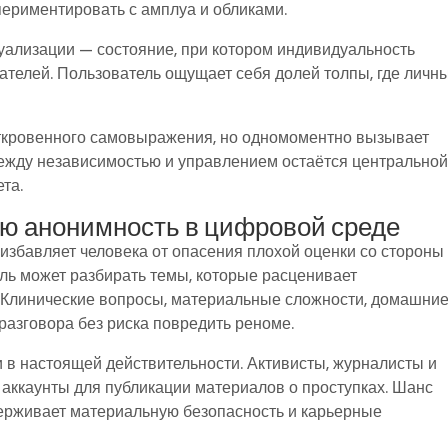
периментировать с амплуа и обликами.
ализации — состояние, при котором индивидуальность
телей. Пользователь ощущает себя долей толпы, где личн
ткровенного самовыражения, но одномоментно вызывает
ежду независимостью и управлением остаётся центрально
та.
лю анонимность в цифровой среде
збавляет человека от опасения плохой оценки со стороны
ель может разбирать темы, которые расценивает
 Клинические вопросы, материальные сложности, домашни
азговора без риска повредить реноме.
и в настоящей действительности. Активисты, журналисты и
аккаунты для публикации материалов о проступках. Шанс
ерживает материальную безопасность и карьерные