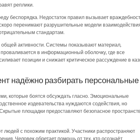
равят реплики.
еду беспорядка. Недостаток правил вызывает враждебност
 скоро перенимают разрушительные модели взаимодействия
 отрицательным стандартам.
 общей активности. Системы показывают материал,
 проваливается в информационный оболочку, где все
иливает позиции и снижает критическое рассуждение в ка
ент надёжно разбирать персональные
ми, которые боятся обсуждать гласно. Эмоциональные
родственное издевательства нуждаются содействия, но
 Скрытые площадки предоставляют безопасное пространст
т людей с похожим практикой. Участники распространяют
ения. Человек обретает помощь от тех, кто осознаёт