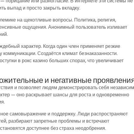
— порицание или разногласие. В интернете эти системы не
ть выпад и просто закрыть вкладку.
лемике на щекотливые вопросы. Политика, религия,
енсивные ощущения. Анонимный пользователь изливает
ний.
ждебный характер. Когда один член применяет резкие
 коммуникации. Создаётся климат безнаказанности.
ступки в рокс казино больших спорах, что увеличивает
ложительные и негативные проявлени
ствия и позволяет людям демонстрировать себя независим
ктер — оно раскрывает шансы для роста и одновременно
я.
нное самовыражение и поддержку. Люди распространяют
ей, разбирают запретные проблемы и встречают
тановятся доступнее без страха неодобрения.