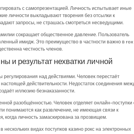
нтировать с самопрезентацией. Личность испытывает иные
кие личности выкладывают творения без отсылки к
задают запросы, не страшась смотреться несведущими.
амилии сокращает общественное давление. Пользователь
ленный имидж. Это преимущество в частности важно в rox
щественна честность членов.
ы и результат нехватки личной
ы регулирования над действиями. Человек перестаёт
 в настоящей действительности. Недостаток соединения меж
оздаёт иллюзию безнаказанности.
енной разобщённостью. Человек отделяет онлайн-поступки 
ети понимаются как развлечение, не имеющая связи к
я, когда личность замаскирована за прозвищем.
 нескольких видах поступков казино рокс на электронных