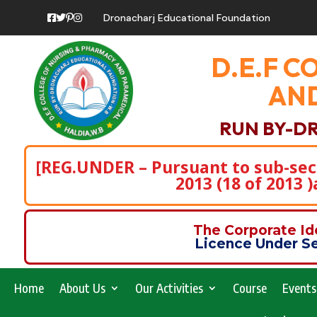
Dronacharj Educational Foundation
D.E.F C
AND
RUN BY-D
[REG.UNDER – Pursuant to sub-secti
2013 (18 of 2013 
The Corporate I
Licence Under Se
Home
About Us
Our Activities
Course
Events