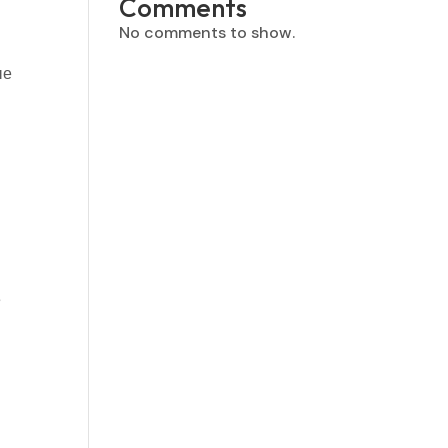
Comments
No comments to show.
ые
й
е