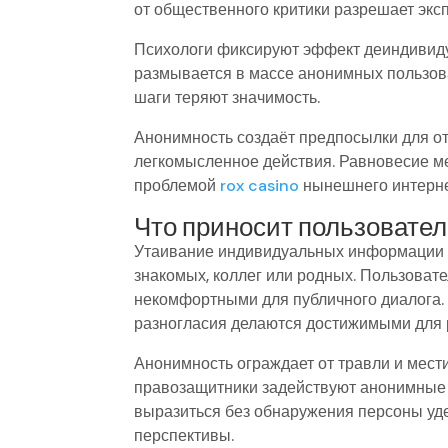
от общественного критики разрешает экс
Психологи фиксируют эффект деиндивиду
размывается в массе анонимных пользова
шаги теряют значимость.
Анонимность создаёт предпосылки для о
легкомысленное действия. Равновесие м
проблемой
rox casino
нынешнего интерне
Что приносит пользовате
Утаивание индивидуальных информации и
знакомых, коллег или родных. Пользоват
некомфортными для публичного диалога.
разногласия делаются достижимыми для р
Анонимность ограждает от травли и мест
правозащитники задействуют анонимные 
выразиться без обнаружения персоны уд
перспективы.