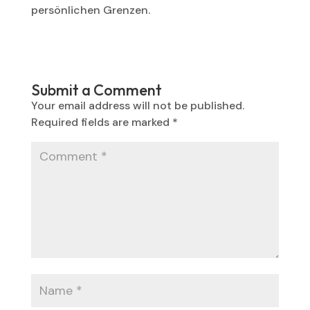
persönlichen Grenzen.
Submit a Comment
Your email address will not be published.
Required fields are marked
*