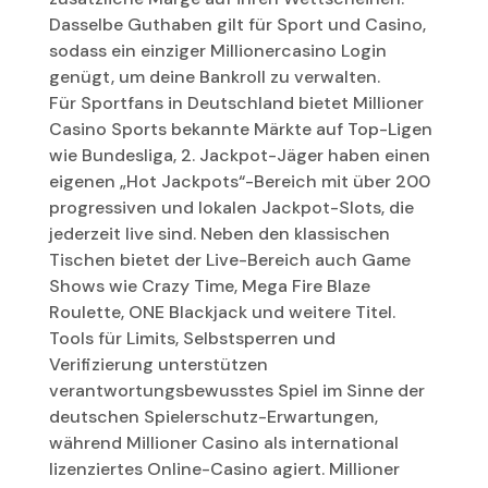
Dasselbe Guthaben gilt für Sport und Casino,
sodass ein einziger Millionercasino Login
genügt, um deine Bankroll zu verwalten.
Für Sportfans in Deutschland bietet Millioner
Casino Sports bekannte Märkte auf Top-Ligen
wie Bundesliga, 2. Jackpot-Jäger haben einen
eigenen „Hot Jackpots“-Bereich mit über 200
progressiven und lokalen Jackpot-Slots, die
jederzeit live sind. Neben den klassischen
Tischen bietet der Live-Bereich auch Game
Shows wie Crazy Time, Mega Fire Blaze
Roulette, ONE Blackjack und weitere Titel.
Tools für Limits, Selbstsperren und
Verifizierung unterstützen
verantwortungsbewusstes Spiel im Sinne der
deutschen Spielerschutz-Erwartungen,
während Millioner Casino als international
lizenziertes Online-Casino agiert. Millioner