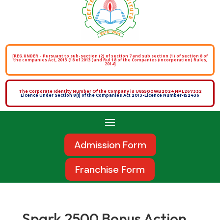
[REG.UNDER – Pursuant to sub-section (2) of section 7 and sub section (1) of section 8 of
the companies Act, 2013 (18 of 2013 )and Rul 18 of the Companies (incorporation) Rules,
2014]
The Corporate Identity Number Of the Company is U85500WB2024 NPL267332
Licence Under Section 8(1) of the Companies Act 2013-Licence Number-152436
Admission Form
Franchise Form
Spark 2500 Bonus Action