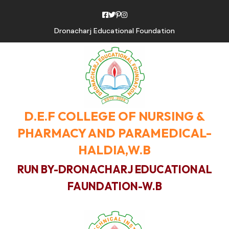
Dronacharj Educational Foundation
D.E.F COLLEGE OF NURSING &
PHARMACY AND PARAMEDICAL-
HALDIA,W.B
RUN BY-DRONACHARJ EDUCATIONAL
FAUNDATION-W.B