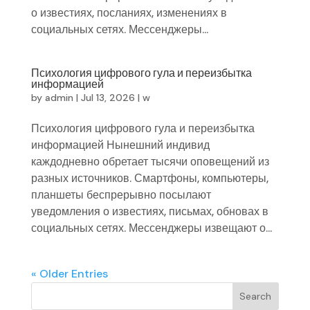
о известиях, посланиях, изменениях в
социальных сетях. Мессенджеры...
Психология цифрового гула и переизбытка
информацией
by
admin
|
Jul 13, 2026
|
w
Психология цифрового гула и переизбытка
информацией Нынешний индивид
каждодневно обретает тысячи оповещений из
разных источников. Смартфоны, компьютеры,
планшеты беспрерывно посылают
уведомления о известиях, письмах, обновах в
социальных сетях. Мессенджеры извещают о...
« Older Entries
Search