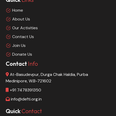
Home
About Us
Our Activities
Contact Us
Join Us
Donate Us
Contact
Info
At-Basudevpur, Durga Chak Haldia, Purba
Medinipore, W.B-721602
+91 7478391350
info@defti.org.in
Quick
Contact