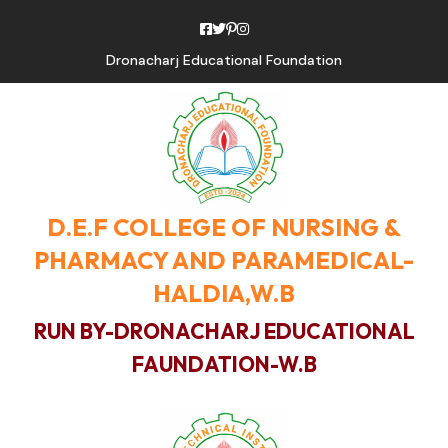
Dronacharj Educational Foundation
D.E.F COLLEGE OF NURSING &
PHARMACY AND PARAMEDICAL-
HALDIA,W.B
RUN BY-DRONACHARJ EDUCATIONAL
FAUNDATION-W.B