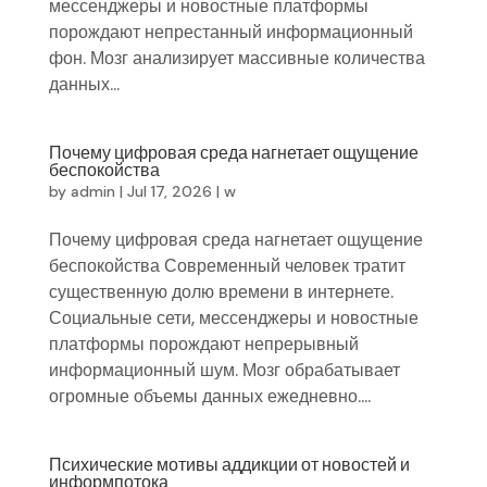
мессенджеры и новостные платформы
порождают непрестанный информационный
фон. Мозг анализирует массивные количества
данных...
Почему цифровая среда нагнетает ощущение
беспокойства
by
admin
|
Jul 17, 2026
|
w
Почему цифровая среда нагнетает ощущение
беспокойства Современный человек тратит
существенную долю времени в интернете.
Социальные сети, мессенджеры и новостные
платформы порождают непрерывный
информационный шум. Мозг обрабатывает
огромные объемы данных ежедневно....
Психические мотивы аддикции от новостей и
информпотока