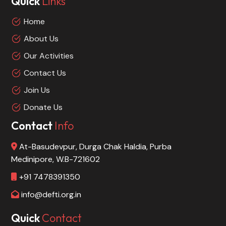
Quick
Links
Home
About Us
Our Activities
Contact Us
Join Us
Donate Us
Contact
Info
At-Basudevpur, Durga Chak Haldia, Purba
Medinipore, W.B-721602
+91 7478391350
info@defti.org.in
Quick
Contact