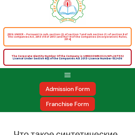
[REG.UNDER – Pursuant to sub-section (2) of section 7 and sub section (1) of section 8 of
the companies Act, 2013 (18 of 2013 )and Rul 18 of the Companies (incorporation) Rules,
2014]
The Corporate Identity Number Of the Company is U85500WB2024 NPL267332
Licence Under Section 8(1) of the Companies Act 2013-Licence Number-152436
Admission Form
Franchise Form
Что такое синтетические